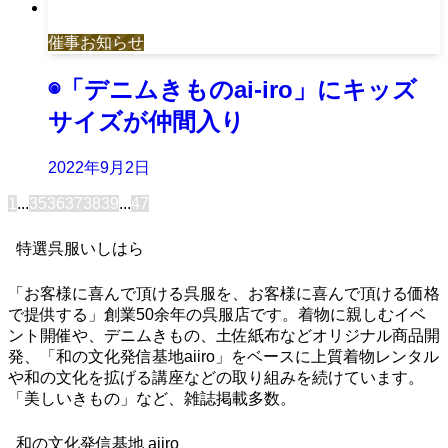
催事お知らせ
◉「デニムきものai-iro」にキッズ
サイズが仲間入り
2022年9月2日
1
...
35
36
37
38
39
...
47
特選呉服いしはら
「お客様に喜んで頂ける呉服を、お客様に喜んで頂ける価格
で提供する」創業50余年の呉服店です。着物に親しむイベ
ント開催や、デニムきもの、土佐紙布などオリジナル商品開
発、「和の文化発信基地aiiro」をベースに上質着物レンタル
や和の文化を拡げる講座などの取り組みを続けています。
「美しいきもの」など、雑誌掲載多数。
和の文化発信基地 aiiro