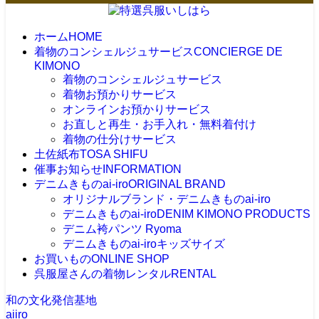
ホーム
HOME
着物のコンシェルジュサービス
CONCIERGE DE
KIMONO
着物のコンシェルジュサービス
着物お預かりサービス
オンラインお預かりサービス
お直しと再生・お手入れ・無料着付け
着物の仕分けサービス
土佐紙布
TOSA SHIFU
催事お知らせ
INFORMATION
デニムきものai-iro
ORIGINAL BRAND
オリジナルブランド・デニムきものai-iro
デニムきものai-iro
DENIM KIMONO PRODUCTS
デニム袴パンツ Ryoma
デニムきものai-iroキッズサイズ
お買いもの
ONLINE SHOP
呉服屋さんの着物レンタル
RENTAL
和の文化発信基地
aiiro