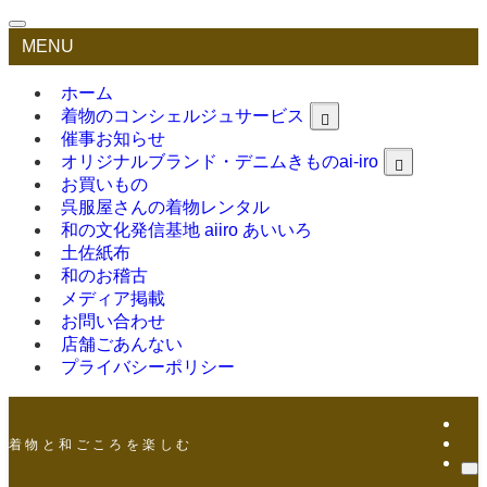
MENU
ホーム
着物のコンシェルジュサービス
催事お知らせ
オリジナルブランド・デニムきものai-iro
お買いもの
呉服屋さんの着物レンタル
和の文化発信基地 aiiro あいいろ
土佐紙布
和のお稽古
メディア掲載
お問い合わせ
店舗ごあんない
プライバシーポリシー
着 物 と 和 ご こ ろ を 楽 し む