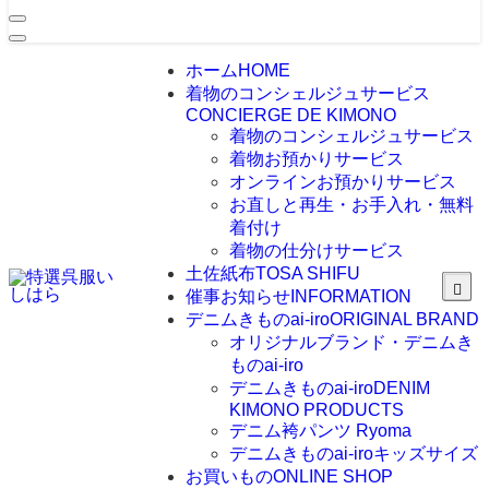
ホーム
HOME
着物のコンシェルジュサービス
CONCIERGE DE KIMONO
着物のコンシェルジュサービス
着物お預かりサービス
オンラインお預かりサービス
お直しと再生・お手入れ・無料
着付け
着物の仕分けサービス
土佐紙布
TOSA SHIFU
催事お知らせ
INFORMATION
デニムきものai-iro
ORIGINAL BRAND
オリジナルブランド・デニムき
ものai-iro
デニムきものai-iro
DENIM
KIMONO PRODUCTS
デニム袴パンツ Ryoma
デニムきものai-iroキッズサイズ
お買いもの
ONLINE SHOP