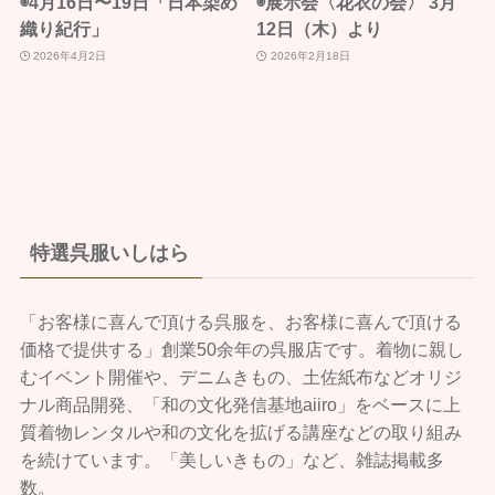
◉4月16日〜19日「日本染め
◉展示会〈花衣の会〉 3月
織り紀行」
12日（木）より
2026年4月2日
2026年2月18日
特選呉服いしはら
「お客様に喜んで頂ける呉服を、お客様に喜んで頂ける
価格で提供する」創業50余年の呉服店です。着物に親し
むイベント開催や、デニムきもの、土佐紙布などオリジ
ナル商品開発、「和の文化発信基地aiiro」をベースに上
質着物レンタルや和の文化を拡げる講座などの取り組み
を続けています。「美しいきもの」など、雑誌掲載多
数。