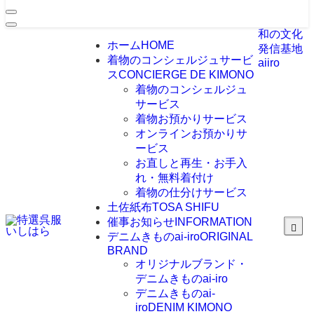
和の文化
ホーム
HOME
発信基地
着物のコンシェルジュサービ
aiiro
ス
CONCIERGE DE KIMONO
着物のコンシェルジュ
サービス
着物お預かりサービス
オンラインお預かりサ
ービス
お直しと再生・お手入
れ・無料着付け
着物の仕分けサービス
土佐紙布
TOSA SHIFU
催事お知らせ
INFORMATION
デニムきものai-iro
ORIGINAL
BRAND
オリジナルブランド・
デニムきものai-iro
デニムきものai-
iro
DENIM KIMONO