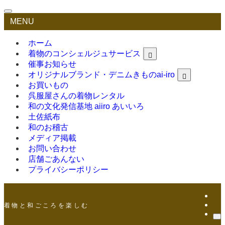
MENU
ホーム
着物のコンシェルジュサービス
催事お知らせ
オリジナルブランド・デニムきものai-iro
お買いもの
呉服屋さんの着物レンタル
和の文化発信基地 aiiro あいいろ
土佐紙布
和のお稽古
メディア掲載
お問い合わせ
店舗ごあんない
プライバシーポリシー
着 物 と 和 ご こ ろ を 楽 し む