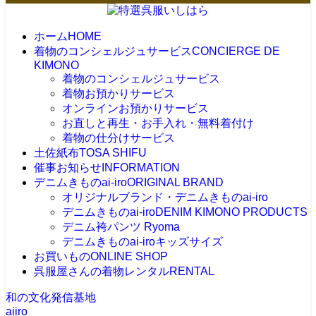
ホーム
HOME
着物のコンシェルジュサービス
CONCIERGE DE
KIMONO
着物のコンシェルジュサービス
着物お預かりサービス
オンラインお預かりサービス
お直しと再生・お手入れ・無料着付け
着物の仕分けサービス
土佐紙布
TOSA SHIFU
催事お知らせ
INFORMATION
デニムきものai-iro
ORIGINAL BRAND
オリジナルブランド・デニムきものai-iro
デニムきものai-iro
DENIM KIMONO PRODUCTS
デニム袴パンツ Ryoma
デニムきものai-iroキッズサイズ
お買いもの
ONLINE SHOP
呉服屋さんの着物レンタル
RENTAL
和の文化発信基地
aiiro