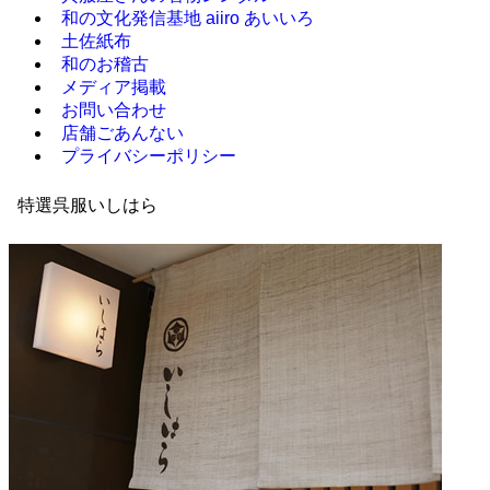
和の文化発信基地 aiiro あいいろ
土佐紙布
和のお稽古
メディア掲載
お問い合わせ
店舗ごあんない
プライバシーポリシー
特選呉服いしはら