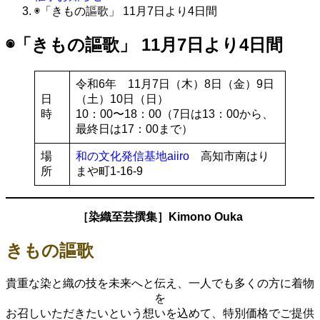
◉「きもの謳歌」 11月7日より4日間
◉「きもの謳歌」 11月7日より4日間
令和6年 11月7日（木）8日（金）9日
日
（土）10日（日）
時
10：00〜18：00（7日は13：00から、
最終日は17：00まで）
場
和の文化発信基地aiiro
高知市南はり
所
まや町1-16-9
［染織至芸撰集］Kimono Ouka
きもの謳歌
貴重な染と織の技を未来へと伝え、一人でも多くの方に着物
を
お召しいただきたいという想いを込めて、特別価格でご提供