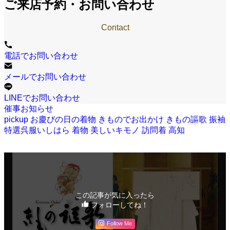
ご来店予約・お問い合わせ
Contact
電話でお問い合わせ
メールでお問い合わせ
LINEでお問い合わせ
催事お知らせ
pickup
お慶びの日の着物
きものでお出かけ
きもの謳歌
振袖
特選呉服いしはら
着物
美しいキモノ
訪問着
高知
この記事が気に入ったら
フォローしてね！
Follow Me