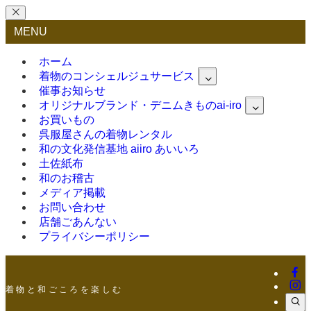
MENU
ホーム
着物のコンシェルジュサービス
催事お知らせ
オリジナルブランド・デニムきものai-iro
お買いもの
呉服屋さんの着物レンタル
和の文化発信基地 aiiro あいいろ
土佐紙布
和のお稽古
メディア掲載
お問い合わせ
店舗ごあんない
プライバシーポリシー
着 物 と 和 ご こ ろ を 楽 し む