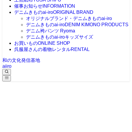
催事お知らせ
INFORMATION
デニムきものai-iro
ORIGINAL BRAND
オリジナルブランド・デニムきものai-iro
デニムきものai-iro
DENIM KIMONO PRODUCTS
デニム袴パンツ Ryoma
デニムきものai-iroキッズサイズ
お買いもの
ONLINE SHOP
呉服屋さんの着物レンタル
RENTAL
和の文化発信基地
aiiro