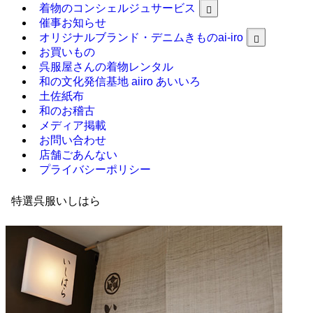
着物のコンシェルジュサービス
催事お知らせ
オリジナルブランド・デニムきものai-iro
お買いもの
呉服屋さんの着物レンタル
和の文化発信基地 aiiro あいいろ
土佐紙布
和のお稽古
メディア掲載
お問い合わせ
店舗ごあんない
プライバシーポリシー
特選呉服いしはら