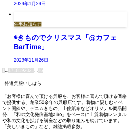
2024年1月29日
催事お知らせ
◉きものでクリスマス「@カフェ
BarTime」
2023年11月26日
1
...
17
18
19
20
21
...
26
特選呉服いしはら
「お客様に喜んで頂ける呉服を、お客様に喜んで頂ける価格
で提供する」創業50余年の呉服店です。着物に親しむイベ
ント開催や、デニムきもの、土佐紙布などオリジナル商品開
発、「和の文化発信基地aiiro」をベースに上質着物レンタル
や和の文化を拡げる講座などの取り組みを続けています。
「美しいきもの」など、雑誌掲載多数。