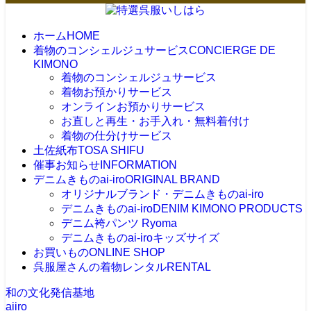
ホーム
HOME
着物のコンシェルジュサービス
CONCIERGE DE
KIMONO
着物のコンシェルジュサービス
着物お預かりサービス
オンラインお預かりサービス
お直しと再生・お手入れ・無料着付け
着物の仕分けサービス
土佐紙布
TOSA SHIFU
催事お知らせ
INFORMATION
デニムきものai-iro
ORIGINAL BRAND
オリジナルブランド・デニムきものai-iro
デニムきものai-iro
DENIM KIMONO PRODUCTS
デニム袴パンツ Ryoma
デニムきものai-iroキッズサイズ
お買いもの
ONLINE SHOP
呉服屋さんの着物レンタル
RENTAL
和の文化発信基地
aiiro