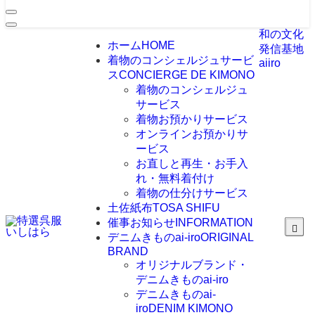
和の文化
ホーム
HOME
発信基地
着物のコンシェルジュサービ
aiiro
ス
CONCIERGE DE KIMONO
着物のコンシェルジュ
サービス
着物お預かりサービス
オンラインお預かりサ
ービス
お直しと再生・お手入
れ・無料着付け
着物の仕分けサービス
土佐紙布
TOSA SHIFU
催事お知らせ
INFORMATION
デニムきものai-iro
ORIGINAL
BRAND
オリジナルブランド・
デニムきものai-iro
デニムきものai-
iro
DENIM KIMONO