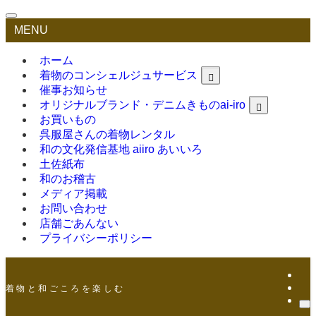
MENU
ホーム
着物のコンシェルジュサービス
催事お知らせ
オリジナルブランド・デニムきものai-iro
お買いもの
呉服屋さんの着物レンタル
和の文化発信基地 aiiro あいいろ
土佐紙布
和のお稽古
メディア掲載
お問い合わせ
店舗ごあんない
プライバシーポリシー
着 物 と 和 ご こ ろ を 楽 し む