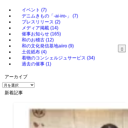
イベント
(7)
デニムきもの「-ai-iro-」
(7)
プレスリリース
(2)
メディア掲載
(14)
催事お知らせ
(165)
和のお稽古
(12)
和の文化発信基地aiiro
(9)
土佐紙布
(4)
着物のコンシェルジュサービス
(34)
過去の催事
(1)
アーカイブ
ア
ー
新着記事
カ
イ
ブ