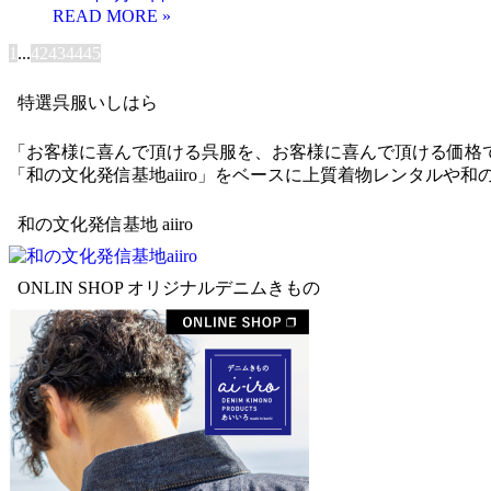
1
...
42
43
44
45
特選呉服いしはら
「お客様に喜んで頂ける呉服を、お客様に喜んで頂ける価格
「和の文化発信基地aiiro」をベースに上質着物レンタル
和の文化発信基地 aiiro
ONLIN SHOP オリジナルデニムきもの