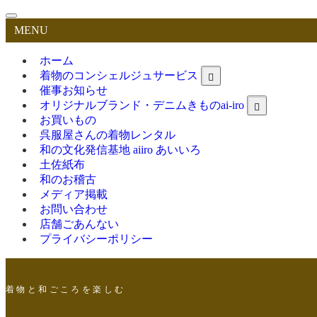
MENU
ホーム
着物のコンシェルジュサービス
催事お知らせ
オリジナルブランド・デニムきものai-iro
お買いもの
呉服屋さんの着物レンタル
和の文化発信基地 aiiro あいいろ
土佐紙布
和のお稽古
メディア掲載
お問い合わせ
店舗ごあんない
プライバシーポリシー
着 物 と 和 ご こ ろ を 楽 し む