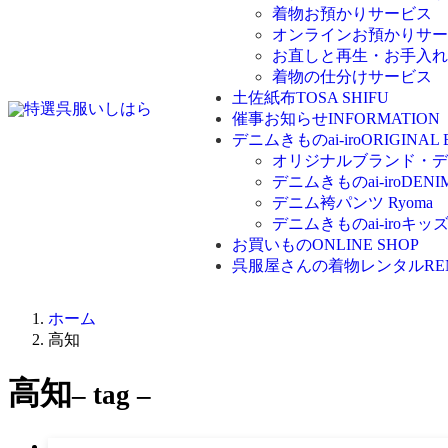
着物お預かりサービス
オンラインお預かりサー
お直しと再生・お手入れ
着物の仕分けサービス
土佐紙布
TOSA SHIFU
催事お知らせ
INFORMATION
デニムきものai-iro
ORIGINAL
オリジナルブランド・デニム
デニムきものai-iro
DENI
デニム袴パンツ Ryoma
デニムきものai-iroキッ
お買いもの
ONLINE SHOP
呉服屋さんの着物レンタル
RE
ホーム
高知
高知
– tag –