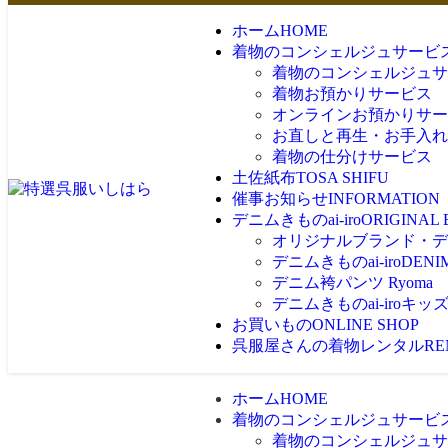
ホーム
HOME
着物のコンシェルジュサービ
着物のコンシェルジュサ
着物お預かりサービス
オンラインお預かりサー
お直しと再生・お手入れ
着物の仕分けサービス
土佐紙布
TOSA SHIFU
催事お知らせ
INFORMATION
デニムきものai-iro
ORIGINAL
オリジナルブランド・デニム
デニムきものai-iro
DENI
デニム袴パンツ Ryoma
デニムきものai-iroキッ
お買いもの
ONLINE SHOP
呉服屋さんの着物レンタル
RE
ホーム
HOME
着物のコンシェルジュサービ
着物のコンシェルジュサ