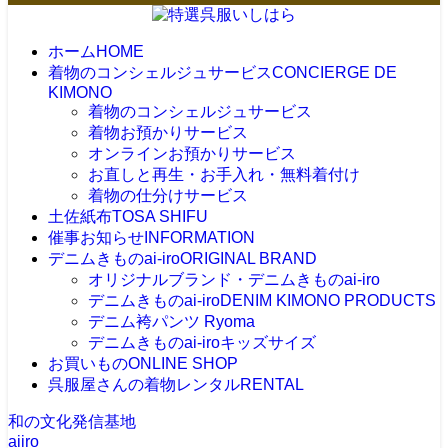
ホーム
HOME
着物のコンシェルジュサービス
CONCIERGE DE
KIMONO
着物のコンシェルジュサービス
着物お預かりサービス
オンラインお預かりサービス
お直しと再生・お手入れ・無料着付け
着物の仕分けサービス
土佐紙布
TOSA SHIFU
催事お知らせ
INFORMATION
デニムきものai-iro
ORIGINAL BRAND
オリジナルブランド・デニムきものai-iro
デニムきものai-iro
DENIM KIMONO PRODUCTS
デニム袴パンツ Ryoma
デニムきものai-iroキッズサイズ
お買いもの
ONLINE SHOP
呉服屋さんの着物レンタル
RENTAL
和の文化発信基地
aiiro