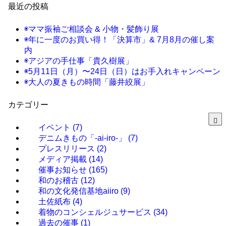
最近の投稿
◉ママ振袖ご相談会 & 小物・髪飾り展
◉年に一度のお買い得！「決算市」& 7月8月の催し案
内
◉アジアの手仕事「貴久樹展」
◉5月11日（月）〜24日（日）はお手入れキャンペーン
◉大人の夏きもの時間「藤井絞展」
カテゴリー
イベント
(7)
デニムきもの「-ai-iro-」
(7)
プレスリリース
(2)
メディア掲載
(14)
催事お知らせ
(165)
和のお稽古
(12)
和の文化発信基地aiiro
(9)
土佐紙布
(4)
着物のコンシェルジュサービス
(34)
過去の催事
(1)