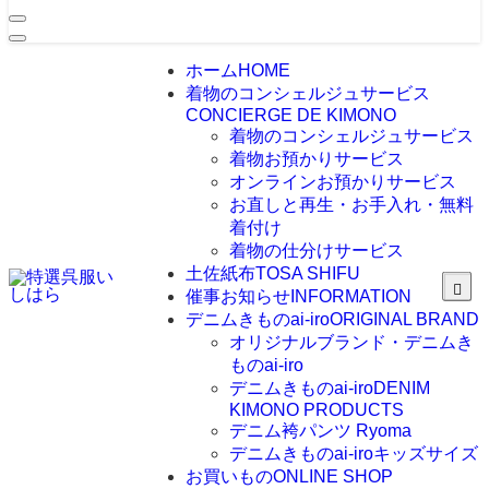
ホーム
HOME
着物のコンシェルジュサービス
CONCIERGE DE KIMONO
着物のコンシェルジュサービス
着物お預かりサービス
オンラインお預かりサービス
お直しと再生・お手入れ・無料
着付け
着物の仕分けサービス
土佐紙布
TOSA SHIFU
催事お知らせ
INFORMATION
デニムきものai-iro
ORIGINAL BRAND
オリジナルブランド・デニムき
ものai-iro
デニムきものai-iro
DENIM
KIMONO PRODUCTS
デニム袴パンツ Ryoma
デニムきものai-iroキッズサイズ
お買いもの
ONLINE SHOP