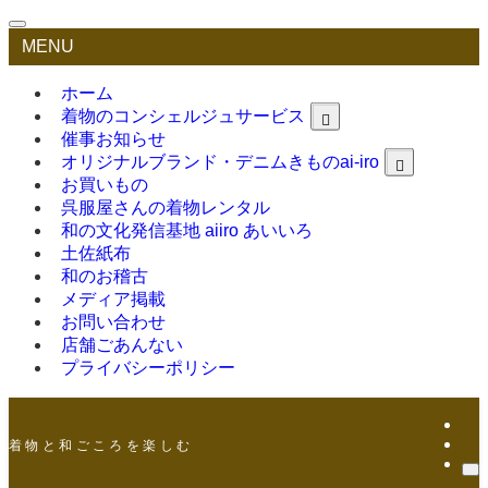
MENU
ホーム
着物のコンシェルジュサービス
催事お知らせ
オリジナルブランド・デニムきものai-iro
お買いもの
呉服屋さんの着物レンタル
和の文化発信基地 aiiro あいいろ
土佐紙布
和のお稽古
メディア掲載
お問い合わせ
店舗ごあんない
プライバシーポリシー
着 物 と 和 ご こ ろ を 楽 し む