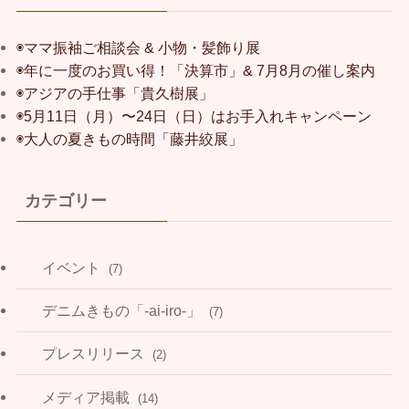
◉ママ振袖ご相談会 & 小物・髪飾り展
◉年に一度のお買い得！「決算市」& 7月8月の催し案内
◉アジアの手仕事「貴久樹展」
◉5月11日（月）〜24日（日）はお手入れキャンペーン
◉大人の夏きもの時間「藤井絞展」
カテゴリー
イベント
(7)
デニムきもの「-ai-iro-」
(7)
プレスリリース
(2)
メディア掲載
(14)