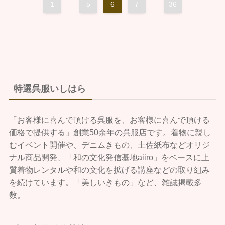
1
...
5
6
7
...
36
特選呉服いしはら
「お客様に喜んで頂ける呉服を、お客様に喜んで頂ける
価格で提供する」創業50余年の呉服店です。着物に親し
むイベント開催や、デニムきもの、土佐紙布などオリジ
ナル商品開発、「和の文化発信基地aiiro」をベースに上
質着物レンタルや和の文化を拡げる講座などの取り組み
を続けています。「美しいきもの」など、雑誌掲載多
数。