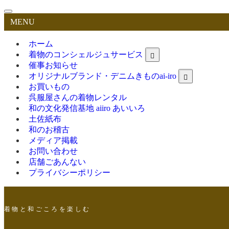
MENU
ホーム
着物のコンシェルジュサービス
催事お知らせ
オリジナルブランド・デニムきものai-iro
お買いもの
呉服屋さんの着物レンタル
和の文化発信基地 aiiro あいいろ
土佐紙布
和のお稽古
メディア掲載
お問い合わせ
店舗ごあんない
プライバシーポリシー
着 物 と 和 ご こ ろ を 楽 し む