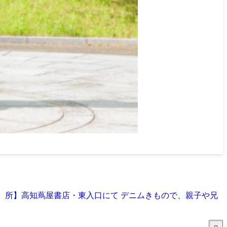
00【場 所】高知蔦屋書店・東入口にて デニムきもので、親子や兄