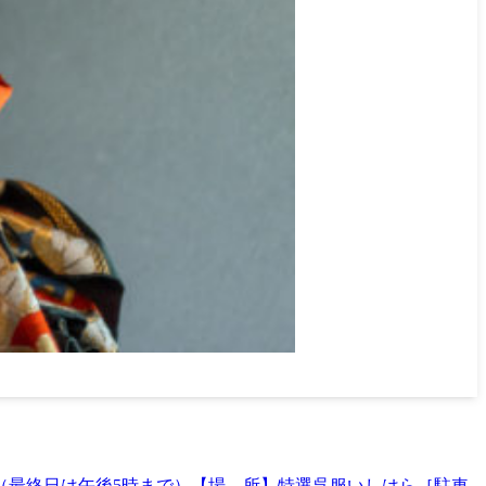
6時（最終日は午後5時まで）【場 所】特選呉服いしはら［駐車