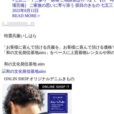
場完備］ ご家族の思いに寄り添う 節目のきもの 七五三・
2022年8月12日
1
...
29
30
31
32
33
...
36
特選呉服いしはら
「お客様に喜んで頂ける呉服を、お客様に喜んで頂ける価格
「和の文化発信基地aiiro」をベースに上質着物レンタル
和の文化発信基地 aiiro
ONLIN SHOP オリジナルデニムきもの