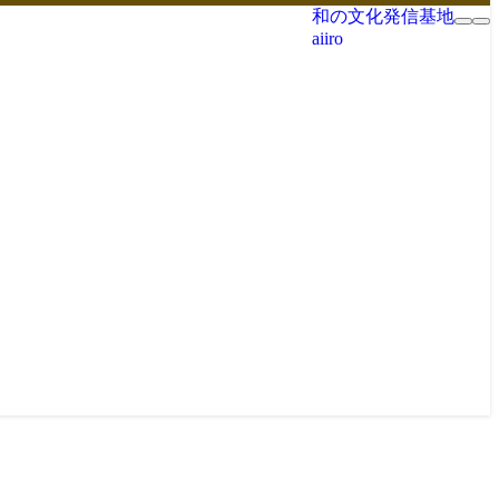
和の文化発信基地
aiiro