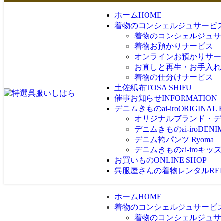
ホーム
HOME
着物のコンシェルジュサービ
着物のコンシェルジュサ
着物お預かりサービス
オンラインお預かりサー
お直しと再生・お手入れ
着物の仕分けサービス
土佐紙布
TOSA SHIFU
催事お知らせ
INFORMATION
デニムきものai-iro
ORIGINAL
オリジナルブランド・デニム
デニムきものai-iro
DENI
デニム袴パンツ Ryoma
デニムきものai-iroキッ
お買いもの
ONLINE SHOP
呉服屋さんの着物レンタル
RE
ホーム
HOME
着物のコンシェルジュサービ
着物のコンシェルジュサ