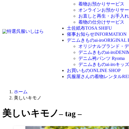
着物お預かりサービス
オンラインお預かりサー
お直しと再生・お手入れ
着物の仕分けサービス
土佐紙布
TOSA SHIFU
催事お知らせ
INFORMATION
デニムきものai-iro
ORIGINAL
オリジナルブランド・デニム
デニムきものai-iro
DENI
デニム袴パンツ Ryoma
デニムきものai-iroキッ
お買いもの
ONLINE SHOP
呉服屋さんの着物レンタル
RE
ホーム
美しいキモノ
美しいキモノ
– tag –