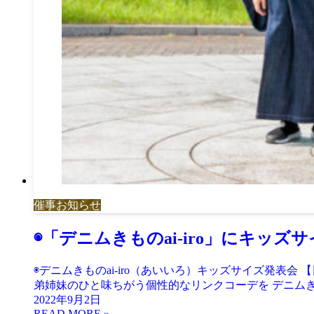
催事お知らせ
◉「デニムきものai-iro」にキッズ
◉デニムきものai-iro（あいいろ）キッズサイズ発表会 
弟姉妹のひと味ちがう個性的なリンクコーデを デニムきものa
2022年9月2日