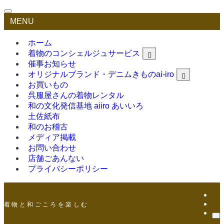
MENU
ホーム
着物のコンシェルジュサービス
催事お知らせ
オリジナルブランド・デニムきものai-iro
お買いもの
呉服屋さんの着物レンタル
和の文化発信基地 aiiro あいいろ
土佐紙布
和のお稽古
メディア掲載
お問い合わせ
店舗ごあんない
プライバシーポリシー
着 物 と 和 ご こ ろ を 楽 し む