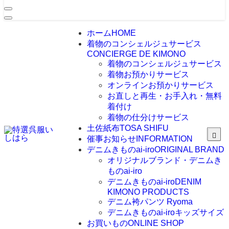
ホーム
HOME
着物のコンシェルジュサービス
CONCIERGE DE KIMONO
着物のコンシェルジュサービス
着物お預かりサービス
オンラインお預かりサービス
お直しと再生・お手入れ・無料
着付け
着物の仕分けサービス
土佐紙布
TOSA SHIFU
催事お知らせ
INFORMATION
デニムきものai-iro
ORIGINAL BRAND
オリジナルブランド・デニムき
ものai-iro
デニムきものai-iro
DENIM
KIMONO PRODUCTS
デニム袴パンツ Ryoma
デニムきものai-iroキッズサイズ
お買いもの
ONLINE SHOP