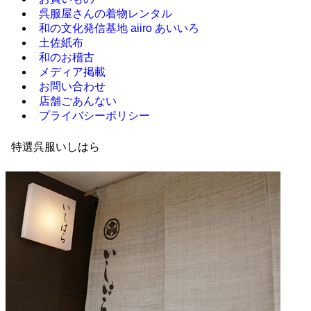
呉服屋さんの着物レンタル
和の文化発信基地 aiiro あいいろ
土佐紙布
和のお稽古
メディア掲載
お問い合わせ
店舗ごあんない
プライバシーポリシー
特選呉服いしはら