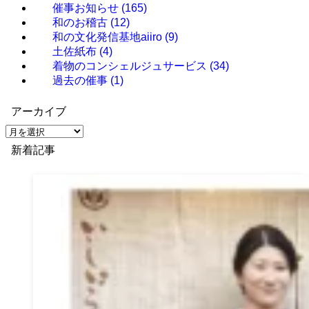
催事お知らせ
(165)
和のお稽古
(12)
和の文化発信基地aiiro
(9)
土佐紙布
(4)
着物のコンシェルジュサービス
(34)
過去の催事
(1)
アーカイブ
ア
ー
新着記事
カ
イ
ブ