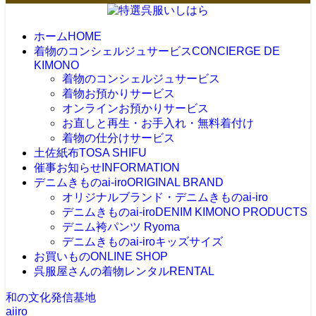
ホーム
HOME
着物のコンシェルジュサービス
CONCIERGE DE
KIMONO
着物のコンシェルジュサービス
着物お預かりサービス
オンラインお預かりサービス
お直しと再生・お手入れ・無料着付け
着物の仕分けサービス
土佐紙布
TOSA SHIFU
催事お知らせ
INFORMATION
デニムきものai-iro
ORIGINAL BRAND
オリジナルブランド・デニムきものai-iro
デニムきものai-iro
DENIM KIMONO PRODUCTS
デニム袴パンツ Ryoma
デニムきものai-iroキッズサイズ
お買いもの
ONLINE SHOP
呉服屋さんの着物レンタル
RENTAL
和の文化発信基地
aiiro