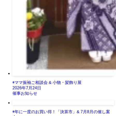
◉ママ振袖ご相談会 & 小物・髪飾り展
2026年7月24日
催事お知らせ
◉年に一度のお買い得！「決算市」& 7月8月の催し案