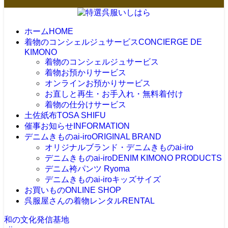
ホーム
HOME
着物のコンシェルジュサービス
CONCIERGE DE
KIMONO
着物のコンシェルジュサービス
着物お預かりサービス
オンラインお預かりサービス
お直しと再生・お手入れ・無料着付け
着物の仕分けサービス
土佐紙布
TOSA SHIFU
催事お知らせ
INFORMATION
デニムきものai-iro
ORIGINAL BRAND
オリジナルブランド・デニムきものai-iro
デニムきものai-iro
DENIM KIMONO PRODUCTS
デニム袴パンツ Ryoma
デニムきものai-iroキッズサイズ
お買いもの
ONLINE SHOP
呉服屋さんの着物レンタル
RENTAL
和の文化発信基地