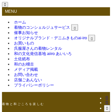
MENU
ホーム
着物のコンシェルジュサービス
催事お知らせ
オリジナルブランド・デニムきものai-iro
お買いもの
呉服屋さんの着物レンタル
和の文化発信基地 aiiro あいいろ
土佐紙布
和のお稽古
メディア掲載
お問い合わせ
店舗ごあんない
プライバシーポリシー
着 物 と 和 ご こ ろ を 楽 し む