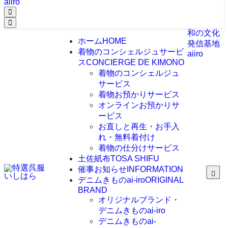
aiiro
和の文化
ホーム
HOME
発信基地
着物のコンシェルジュサービ
aiiro
ス
CONCIERGE DE KIMONO
着物のコンシェルジュ
サービス
着物お預かりサービス
オンラインお預かりサ
ービス
お直しと再生・お手入
れ・無料着付け
着物の仕分けサービス
土佐紙布
TOSA SHIFU
催事お知らせ
INFORMATION
デニムきものai-iro
ORIGINAL
BRAND
オリジナルブランド・
デニムきものai-iro
デニムきものai-