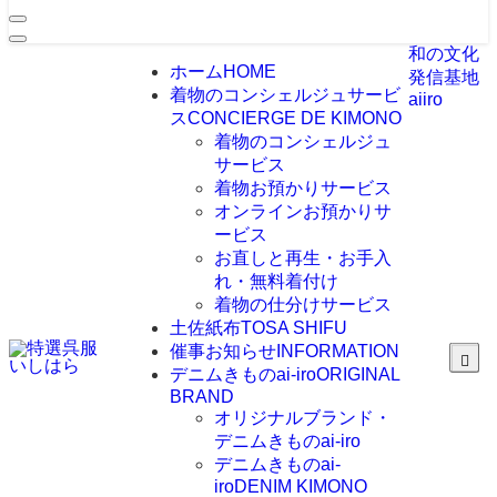
和の文化
ホーム
HOME
発信基地
着物のコンシェルジュサービ
aiiro
ス
CONCIERGE DE KIMONO
着物のコンシェルジュ
サービス
着物お預かりサービス
オンラインお預かりサ
ービス
お直しと再生・お手入
れ・無料着付け
着物の仕分けサービス
土佐紙布
TOSA SHIFU
催事お知らせ
INFORMATION
デニムきものai-iro
ORIGINAL
BRAND
オリジナルブランド・
デニムきものai-iro
デニムきものai-
iro
DENIM KIMONO