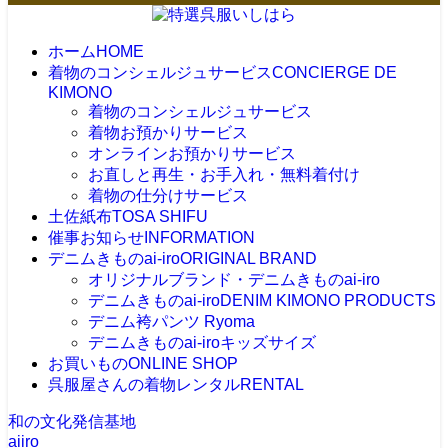
ホーム
HOME
着物のコンシェルジュサービス
CONCIERGE DE
KIMONO
着物のコンシェルジュサービス
着物お預かりサービス
オンラインお預かりサービス
お直しと再生・お手入れ・無料着付け
着物の仕分けサービス
土佐紙布
TOSA SHIFU
催事お知らせ
INFORMATION
デニムきものai-iro
ORIGINAL BRAND
オリジナルブランド・デニムきものai-iro
デニムきものai-iro
DENIM KIMONO PRODUCTS
デニム袴パンツ Ryoma
デニムきものai-iroキッズサイズ
お買いもの
ONLINE SHOP
呉服屋さんの着物レンタル
RENTAL
和の文化発信基地
aiiro