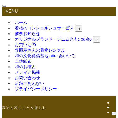
MENU
ホーム
着物のコンシェルジュサービス
催事お知らせ
オリジナルブランド・デニムきものai-iro
お買いもの
呉服屋さんの着物レンタル
和の文化発信基地 aiiro あいいろ
土佐紙布
和のお稽古
メディア掲載
お問い合わせ
店舗ごあんない
プライバシーポリシー
着 物 と 和 ご こ ろ を 楽 し む