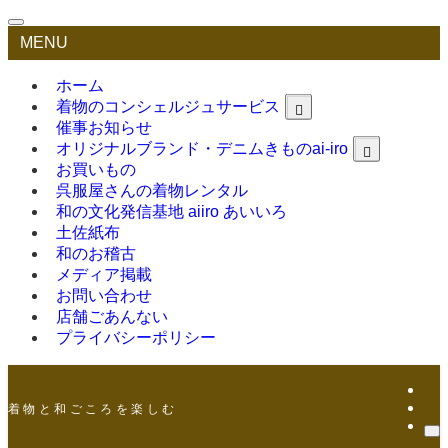
MENU
ホーム
着物のコンシェルジュサービス
催事お知らせ
オリジナルブランド・デニムきものai-iro
お買いもの
呉服屋さんの着物レンタル
和の文化発信基地 aiiro あいいろ
土佐紙布
和のお稽古
メディア掲載
お問い合わせ
店舗ごあんない
プライバシーポリシー
着 物 と 和 ご こ ろ を 楽 し む