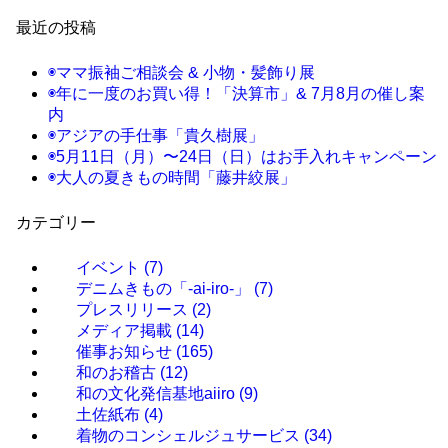
最近の投稿
◉ママ振袖ご相談会 & 小物・髪飾り展
◉年に一度のお買い得！「決算市」& 7月8月の催し案
内
◉アジアの手仕事「貴久樹展」
◉5月11日（月）〜24日（日）はお手入れキャンペーン
◉大人の夏きもの時間「藤井絞展」
カテゴリー
イベント
(7)
デニムきもの「-ai-iro-」
(7)
プレスリリース
(2)
メディア掲載
(14)
催事お知らせ
(165)
和のお稽古
(12)
和の文化発信基地aiiro
(9)
土佐紙布
(4)
着物のコンシェルジュサービス
(34)