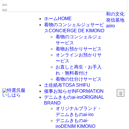
和の文化
ホーム
HOME
発信基地
着物のコンシェルジュサービ
aiiro
ス
CONCIERGE DE KIMONO
着物のコンシェルジュ
サービス
着物お預かりサービス
オンラインお預かりサ
ービス
お直しと再生・お手入
れ・無料着付け
着物の仕分けサービス
土佐紙布
TOSA SHIFU
催事お知らせ
INFORMATION
デニムきものai-iro
ORIGINAL
BRAND
オリジナルブランド・
デニムきものai-iro
デニムきものai-
iro
DENIM KIMONO