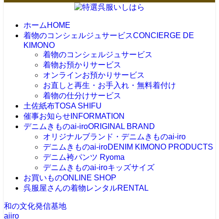
ホーム
HOME
着物のコンシェルジュサービス
CONCIERGE DE
KIMONO
着物のコンシェルジュサービス
着物お預かりサービス
オンラインお預かりサービス
お直しと再生・お手入れ・無料着付け
着物の仕分けサービス
土佐紙布
TOSA SHIFU
催事お知らせ
INFORMATION
デニムきものai-iro
ORIGINAL BRAND
オリジナルブランド・デニムきものai-iro
デニムきものai-iro
DENIM KIMONO PRODUCTS
デニム袴パンツ Ryoma
デニムきものai-iroキッズサイズ
お買いもの
ONLINE SHOP
呉服屋さんの着物レンタル
RENTAL
和の文化発信基地
aiiro