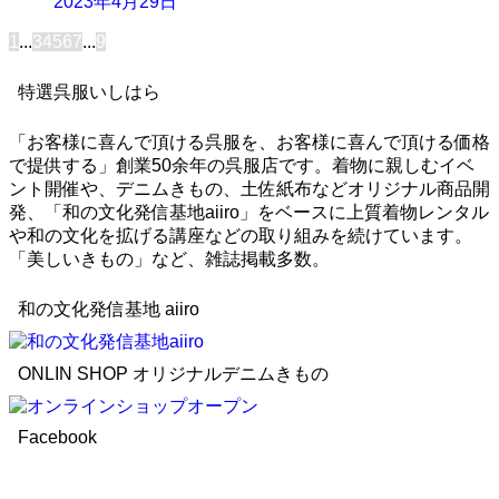
2023年4月29日
1
...
3
4
5
6
7
...
9
特選呉服いしはら
「お客様に喜んで頂ける呉服を、お客様に喜んで頂ける価格
で提供する」創業50余年の呉服店です。着物に親しむイベ
ント開催や、デニムきもの、土佐紙布などオリジナル商品開
発、「和の文化発信基地aiiro」をベースに上質着物レンタル
や和の文化を拡げる講座などの取り組みを続けています。
「美しいきもの」など、雑誌掲載多数。
和の文化発信基地 aiiro
ONLIN SHOP オリジナルデニムきもの
Facebook