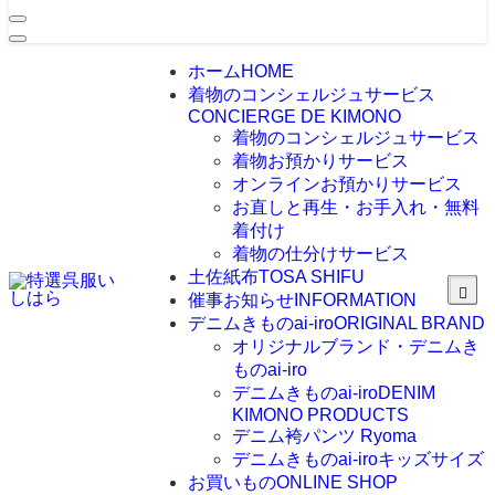
ホーム
HOME
着物のコンシェルジュサービス
CONCIERGE DE KIMONO
着物のコンシェルジュサービス
着物お預かりサービス
オンラインお預かりサービス
お直しと再生・お手入れ・無料
着付け
着物の仕分けサービス
土佐紙布
TOSA SHIFU
催事お知らせ
INFORMATION
デニムきものai-iro
ORIGINAL BRAND
オリジナルブランド・デニムき
ものai-iro
デニムきものai-iro
DENIM
KIMONO PRODUCTS
デニム袴パンツ Ryoma
デニムきものai-iroキッズサイズ
お買いもの
ONLINE SHOP