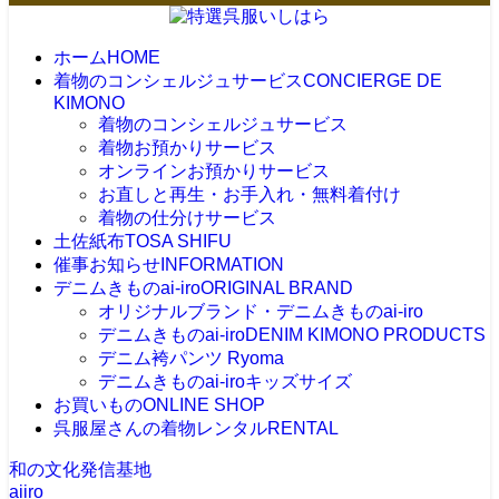
ホーム
HOME
着物のコンシェルジュサービス
CONCIERGE DE
KIMONO
着物のコンシェルジュサービス
着物お預かりサービス
オンラインお預かりサービス
お直しと再生・お手入れ・無料着付け
着物の仕分けサービス
土佐紙布
TOSA SHIFU
催事お知らせ
INFORMATION
デニムきものai-iro
ORIGINAL BRAND
オリジナルブランド・デニムきものai-iro
デニムきものai-iro
DENIM KIMONO PRODUCTS
デニム袴パンツ Ryoma
デニムきものai-iroキッズサイズ
お買いもの
ONLINE SHOP
呉服屋さんの着物レンタル
RENTAL
和の文化発信基地
aiiro