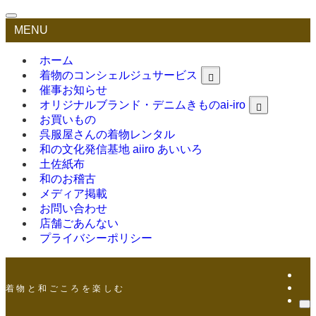
MENU
ホーム
着物のコンシェルジュサービス
催事お知らせ
オリジナルブランド・デニムきものai-iro
お買いもの
呉服屋さんの着物レンタル
和の文化発信基地 aiiro あいいろ
土佐紙布
和のお稽古
メディア掲載
お問い合わせ
店舗ごあんない
プライバシーポリシー
着 物 と 和 ご こ ろ を 楽 し む