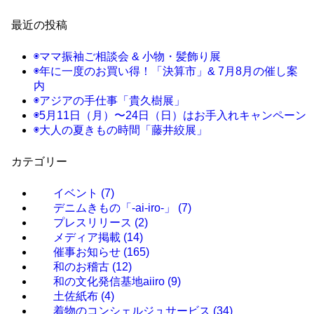
最近の投稿
◉ママ振袖ご相談会 & 小物・髪飾り展
◉年に一度のお買い得！「決算市」& 7月8月の催し案
内
◉アジアの手仕事「貴久樹展」
◉5月11日（月）〜24日（日）はお手入れキャンペーン
◉大人の夏きもの時間「藤井絞展」
カテゴリー
イベント
(7)
デニムきもの「-ai-iro-」
(7)
プレスリリース
(2)
メディア掲載
(14)
催事お知らせ
(165)
和のお稽古
(12)
和の文化発信基地aiiro
(9)
土佐紙布
(4)
着物のコンシェルジュサービス
(34)