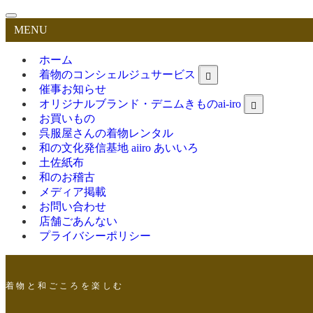
MENU
ホーム
着物のコンシェルジュサービス
催事お知らせ
オリジナルブランド・デニムきものai-iro
お買いもの
呉服屋さんの着物レンタル
和の文化発信基地 aiiro あいいろ
土佐紙布
和のお稽古
メディア掲載
お問い合わせ
店舗ごあんない
プライバシーポリシー
着 物 と 和 ご こ ろ を 楽 し む