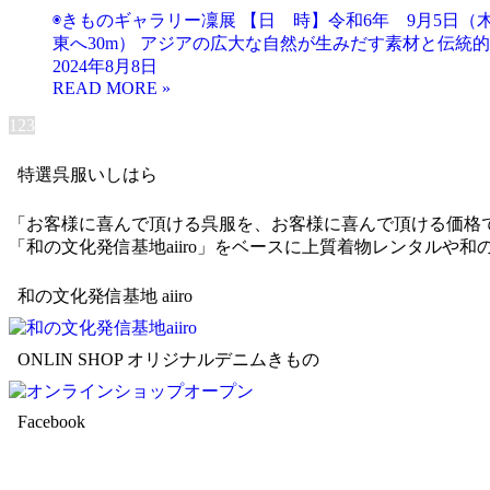
◉きものギャラリー凜展 【日 時】令和6年 9月5日（木
東へ30m） アジアの広大な自然が生みだす素材と伝統的
2024年8月8日
1
2
3
特選呉服いしはら
「お客様に喜んで頂ける呉服を、お客様に喜んで頂ける価格
「和の文化発信基地aiiro」をベースに上質着物レンタル
和の文化発信基地 aiiro
ONLIN SHOP オリジナルデニムきもの
Facebook