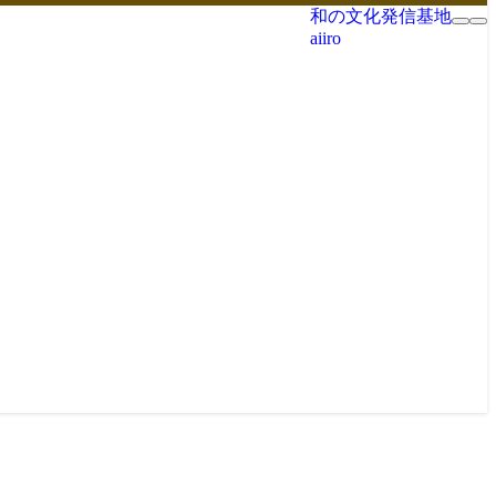
和の文化発信基地
aiiro