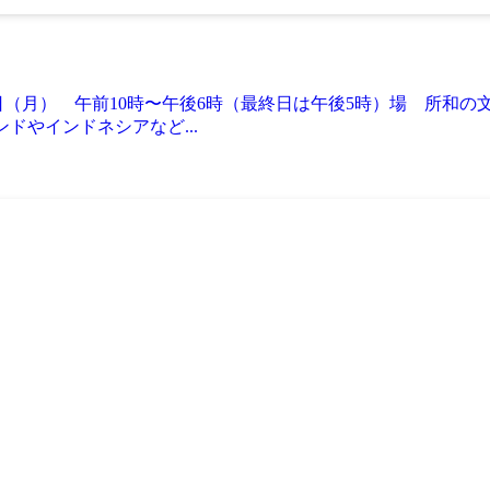
） 午前10時〜午後6時（最終日は午後5時）場 所和の文化発信基地a
ンドやインドネシアなど...