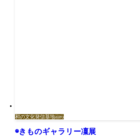
和の文化発信基地aiiro
◉きものギャラリー凜展