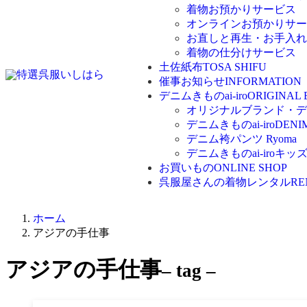
着物お預かりサービス
オンラインお預かりサー
お直しと再生・お手入れ
着物の仕分けサービス
土佐紙布
TOSA SHIFU
催事お知らせ
INFORMATION
デニムきものai-iro
ORIGINAL
オリジナルブランド・デニム
デニムきものai-iro
DENI
デニム袴パンツ Ryoma
デニムきものai-iroキッ
お買いもの
ONLINE SHOP
呉服屋さんの着物レンタル
RE
ホーム
アジアの手仕事
アジアの手仕事
– tag –