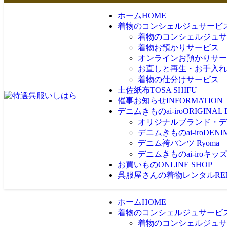
ホーム
HOME
着物のコンシェルジュサービ
着物のコンシェルジュサ
着物お預かりサービス
オンラインお預かりサー
お直しと再生・お手入れ
着物の仕分けサービス
土佐紙布
TOSA SHIFU
催事お知らせ
INFORMATION
デニムきものai-iro
ORIGINAL
オリジナルブランド・デニム
デニムきものai-iro
DENI
デニム袴パンツ Ryoma
デニムきものai-iroキッ
お買いもの
ONLINE SHOP
呉服屋さんの着物レンタル
RE
ホーム
HOME
着物のコンシェルジュサービ
着物のコンシェルジュサ