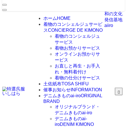
和の文化
ホーム
HOME
発信基地
着物のコンシェルジュサービ
aiiro
ス
CONCIERGE DE KIMONO
着物のコンシェルジュ
サービス
着物お預かりサービス
オンラインお預かりサ
ービス
お直しと再生・お手入
れ・無料着付け
着物の仕分けサービス
土佐紙布
TOSA SHIFU
催事お知らせ
INFORMATION
デニムきものai-iro
ORIGINAL
BRAND
オリジナルブランド・
デニムきものai-iro
デニムきものai-
iro
DENIM KIMONO