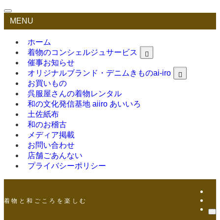
MENU
ホーム
着物のコンシェルジュサービス
催事お知らせ
オリジナルブランド・デニムきものai-iro
お買いもの
呉服屋さんの着物レンタル
和の文化発信基地 aiiro あいいろ
土佐紙布
和のお稽古
メディア掲載
お問い合わせ
店舗ごあんない
プライバシーポリシー
着 物 と 和 ご こ ろ を 楽 し む