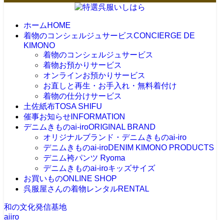
ホーム
HOME
着物のコンシェルジュサービス
CONCIERGE DE
KIMONO
着物のコンシェルジュサービス
着物お預かりサービス
オンラインお預かりサービス
お直しと再生・お手入れ・無料着付け
着物の仕分けサービス
土佐紙布
TOSA SHIFU
催事お知らせ
INFORMATION
デニムきものai-iro
ORIGINAL BRAND
オリジナルブランド・デニムきものai-iro
デニムきものai-iro
DENIM KIMONO PRODUCTS
デニム袴パンツ Ryoma
デニムきものai-iroキッズサイズ
お買いもの
ONLINE SHOP
呉服屋さんの着物レンタル
RENTAL
和の文化発信基地
aiiro