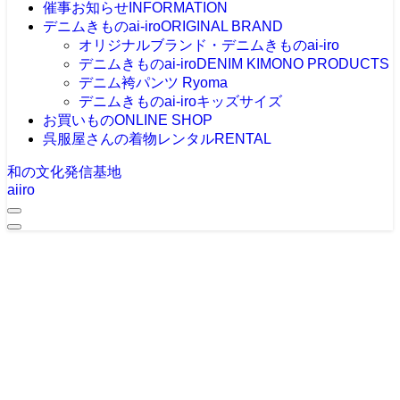
催事お知らせ
INFORMATION
デニムきものai-iro
ORIGINAL BRAND
オリジナルブランド・デニムきものai-iro
デニムきものai-iro
DENIM KIMONO PRODUCTS
デニム袴パンツ Ryoma
デニムきものai-iroキッズサイズ
お買いもの
ONLINE SHOP
呉服屋さんの着物レンタル
RENTAL
和の文化発信基地
aiiro