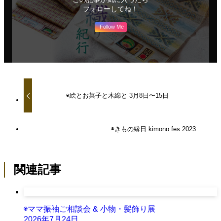
フォローしてね！
Follow Me
◉絵とお菓子と木綿と 3月8日〜15日
◉きもの縁日 kimono fes 2023
関連記事
◉ママ振袖ご相談会 & 小物・髪飾り展
2026年7月24日