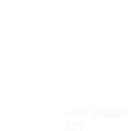
◉日本 染め織り
紀行