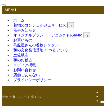
MENU
ホーム
着物のコンシェルジュサービス
催事お知らせ
オリジナルブランド・デニムきものai-iro
お買いもの
呉服屋さんの着物レンタル
和の文化発信基地 aiiro あいいろ
土佐紙布
和のお稽古
メディア掲載
お問い合わせ
店舗ごあんない
プライバシーポリシー
着 物 と 和 ご こ ろ を 楽 し む