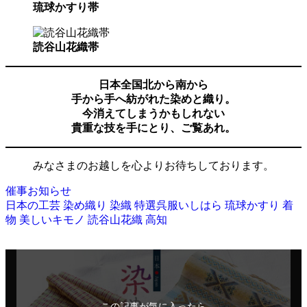
琉球かすり帯
読谷山花織帯
日本全国北から南から
手から手へ紡がれた染めと織り。
今消えてしまうかもしれない
貴重な技を手にとり、ご覧あれ。
みなさまのお越しを心よりお待ちしております。
催事お知らせ
日本の工芸
染め織り
染織
特選呉服いしはら
琉球かすり
着
物
美しいキモノ
読谷山花織
高知
この記事が気に入ったら