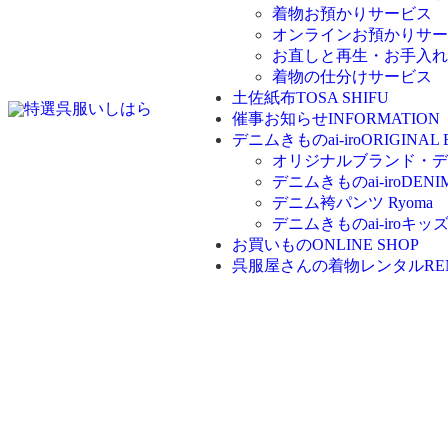
着物お預かりサービス
オンラインお預かりサー
お直しと再生・お手入れ
着物の仕分けサービス
土佐紙布
TOSA SHIFU
催事お知らせ
INFORMATION
デニムきものai-iro
ORIGINAL
オリジナルブランド・デニム
デニムきものai-iro
DENI
デニム袴パンツ Ryoma
デニムきものai-iroキッ
お買いもの
ONLINE SHOP
呉服屋さんの着物レンタル
RE