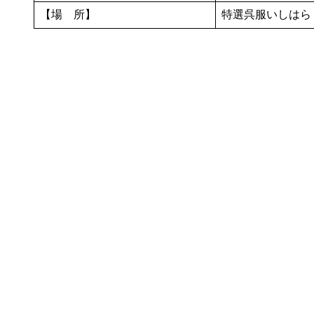
【場 所】
特選呉服いしはら