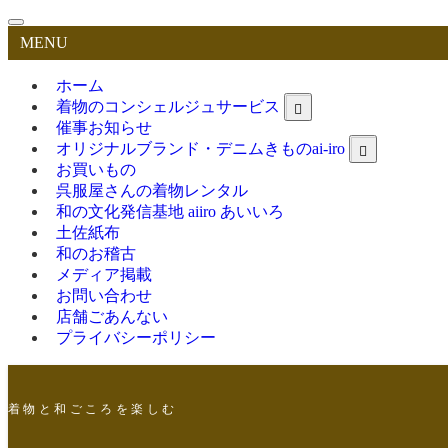
MENU
ホーム
着物のコンシェルジュサービス
催事お知らせ
オリジナルブランド・デニムきものai-iro
お買いもの
呉服屋さんの着物レンタル
和の文化発信基地 aiiro あいいろ
土佐紙布
和のお稽古
メディア掲載
お問い合わせ
店舗ごあんない
プライバシーポリシー
着 物 と 和 ご こ ろ を 楽 し む