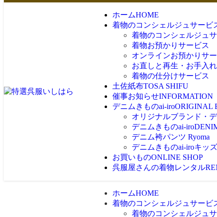
ホーム
HOME
着物のコンシェルジュサービ
着物のコンシェルジュサ
着物お預かりサービス
オンラインお預かりサー
お直しと再生・お手入れ
着物の仕分けサービス
土佐紙布
TOSA SHIFU
催事お知らせ
INFORMATION
デニムきものai-iro
ORIGINAL
オリジナルブランド・デニム
デニムきものai-iro
DENI
デニム袴パンツ Ryoma
デニムきものai-iroキッ
お買いもの
ONLINE SHOP
呉服屋さんの着物レンタル
RE
ホーム
HOME
着物のコンシェルジュサービ
着物のコンシェルジュサ