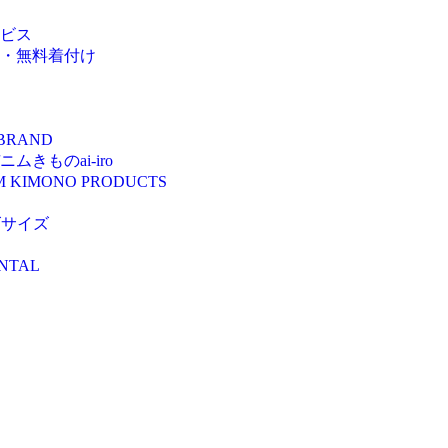
ビス
・無料着付け
 BRAND
きものai-iro
M KIMONO PRODUCTS
ズサイズ
NTAL