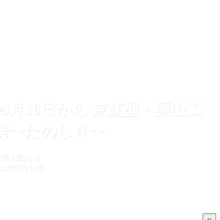
◉9月16日から 京紅型・栗山工
房〜たのしき〜
催事お知らせ
022年9月11日