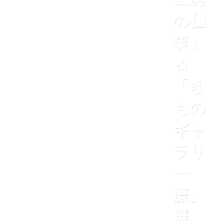
の仕
事」
＆
「き
もの
ギャ
ラリ
ー
凛」
展