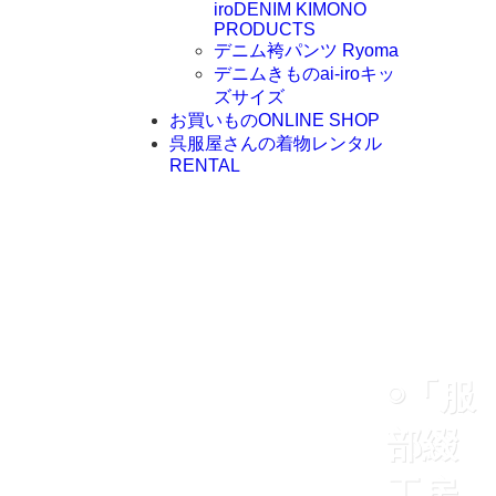
iro
DENIM KIMONO
PRODUCTS
デニム袴パンツ Ryoma
デニムきものai-iroキッ
ズサイズ
お買いもの
ONLINE SHOP
呉服屋さんの着物レンタル
RENTAL
◉「服
部綴
工房