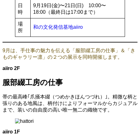
日
9月19日(金)〜21日(日) 10:00〜
時
18:00（最終日は17:00まで）
場
和の文化発信基地aiiro
所
9月は、手仕事の魅力を伝える「服部綴工房の仕事」＆「き
ものギャラリー凛」の２つの展示を同時開催します。
aiiro 2F
服部綴工房の仕事
帯の最高峰｢爪掻本綴（つめかきほんつづれ）｣。精微な柄と
張りのある地風は、柄付けによりフォーマルからカジュアル
まで、装いの自由度の高い唯一無二の織物です。
aiiro 1F