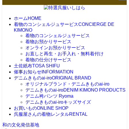
ホーム
HOME
着物のコンシェルジュサービス
CONCIERGE DE
KIMONO
着物のコンシェルジュサービス
着物お預かりサービス
オンラインお預かりサービス
お直しと再生・お手入れ・無料着付け
着物の仕分けサービス
土佐紙布
TOSA SHIFU
催事お知らせ
INFORMATION
デニムきものai-iro
ORIGINAL BRAND
オリジナルブランド・デニムきものai-iro
デニムきものai-iro
DENIM KIMONO PRODUCTS
デニム袴パンツ Ryoma
デニムきものai-iroキッズサイズ
お買いもの
ONLINE SHOP
呉服屋さんの着物レンタル
RENTAL
和の文化発信基地