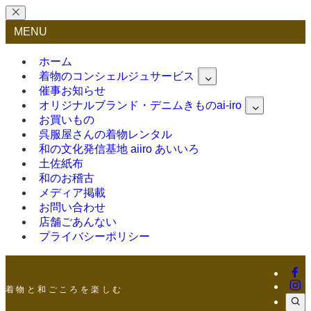
MENU
ホーム
着物のコンシェルジュサービス
催事お知らせ
オリジナルブランド・デニムきものai-iro
お買いもの
呉服屋さんの着物レンタル
和の文化発信基地 aiiro あいいろ
土佐紙布
和のお稽古
メディア掲載
お問い合わせ
店舗ごあんない
プライバシーポリシー
着 物 と 和 ご こ ろ を 楽 し む