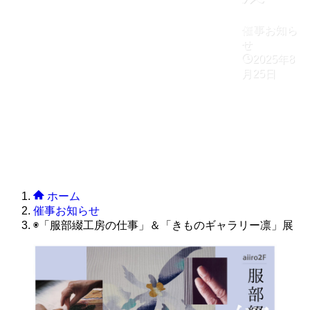
催事お知ら
せ
2025年8
月25日
ホーム
催事お知らせ
◉「服部綴工房の仕事」＆「きものギャラリー凛」展