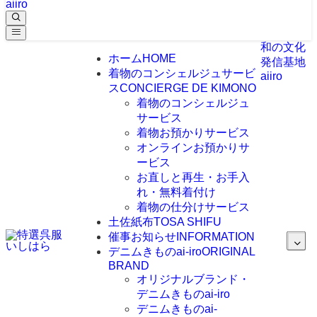
aiiro
和の文化
ホーム
HOME
発信基地
着物のコンシェルジュサービ
aiiro
ス
CONCIERGE DE KIMONO
着物のコンシェルジュ
サービス
着物お預かりサービス
オンラインお預かりサ
ービス
お直しと再生・お手入
れ・無料着付け
着物の仕分けサービス
土佐紙布
TOSA SHIFU
催事お知らせ
INFORMATION
デニムきものai-iro
ORIGINAL
BRAND
オリジナルブランド・
デニムきものai-iro
デニムきものai-