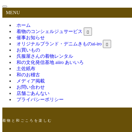
MENU
ホーム
着物のコンシェルジュサービス
催事お知らせ
オリジナルブランド・デニムきものai-iro
お買いもの
呉服屋さんの着物レンタル
和の文化発信基地 aiiro あいいろ
土佐紙布
和のお稽古
メディア掲載
お問い合わせ
店舗ごあんない
プライバシーポリシー
着 物 と 和 ご こ ろ を 楽 し む