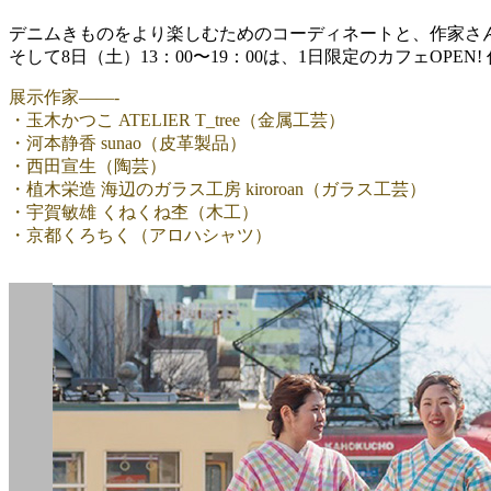
デニムきものをより楽しむためのコーディネートと、作家さ
そして8日（土）13：00〜19：00は、1日限定のカフェOP
展示作家——-
・玉木かつこ ATELIER T_tree（金属工芸）
・河本静香 sunao（皮革製品）
・西田宣生（陶芸）
・植木栄造 海辺のガラス工房 kiroroan（ガラス工芸）
・宇賀敏雄 くねくね杢（木工）
・京都くろちく（アロハシャツ）