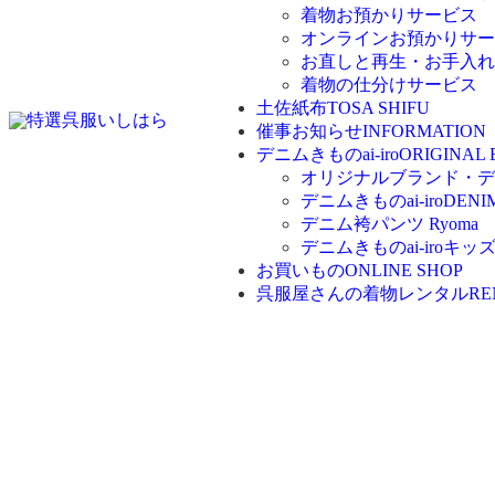
着物お預かりサービス
オンラインお預かりサー
お直しと再生・お手入れ
着物の仕分けサービス
土佐紙布
TOSA SHIFU
催事お知らせ
INFORMATION
デニムきものai-iro
ORIGINAL
オリジナルブランド・デニム
デニムきものai-iro
DENI
デニム袴パンツ Ryoma
デニムきものai-iroキッ
お買いもの
ONLINE SHOP
呉服屋さんの着物レンタル
RE