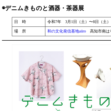
◉デニムきものと酒器・茶器展
日 時
令和7年 3月1日（土）〜8日（土）10
場 所
和の文化発信基地aiiro
高知市南はりま