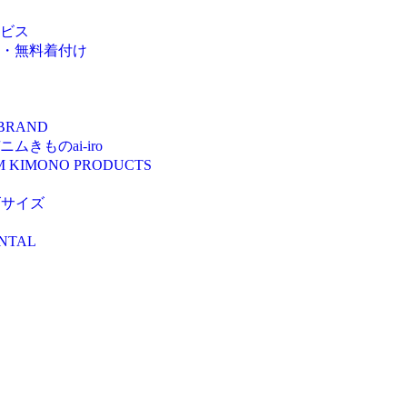
ビス
・無料着付け
 BRAND
きものai-iro
M KIMONO PRODUCTS
ズサイズ
NTAL