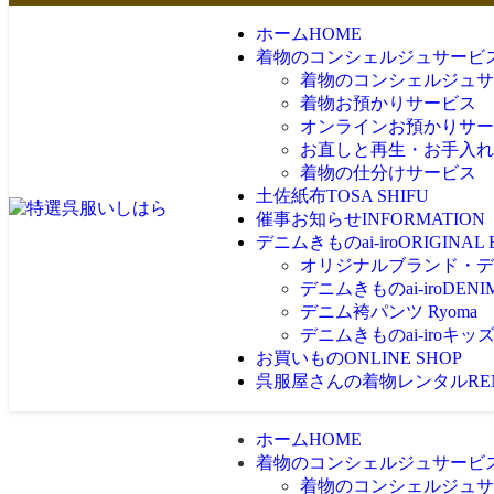
ホーム
HOME
着物のコンシェルジュサービ
着物のコンシェルジュサ
着物お預かりサービス
オンラインお預かりサー
お直しと再生・お手入れ
着物の仕分けサービス
土佐紙布
TOSA SHIFU
催事お知らせ
INFORMATION
デニムきものai-iro
ORIGINAL
オリジナルブランド・デニム
デニムきものai-iro
DENI
デニム袴パンツ Ryoma
デニムきものai-iroキッ
お買いもの
ONLINE SHOP
呉服屋さんの着物レンタル
RE
ホーム
HOME
着物のコンシェルジュサービ
着物のコンシェルジュサ