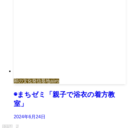
和の文化発信基地aiiro
◉まちゼミ「親子で浴衣の着方教
室」
2024年6月24日
1
2
3
4
...
5