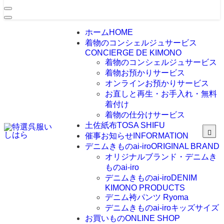
ホーム
HOME
着物のコンシェルジュサービス
CONCIERGE DE KIMONO
着物のコンシェルジュサービス
着物お預かりサービス
オンラインお預かりサービス
お直しと再生・お手入れ・無料
着付け
着物の仕分けサービス
土佐紙布
TOSA SHIFU
催事お知らせ
INFORMATION
デニムきものai-iro
ORIGINAL BRAND
オリジナルブランド・デニムき
ものai-iro
デニムきものai-iro
DENIM
KIMONO PRODUCTS
デニム袴パンツ Ryoma
デニムきものai-iroキッズサイズ
お買いもの
ONLINE SHOP