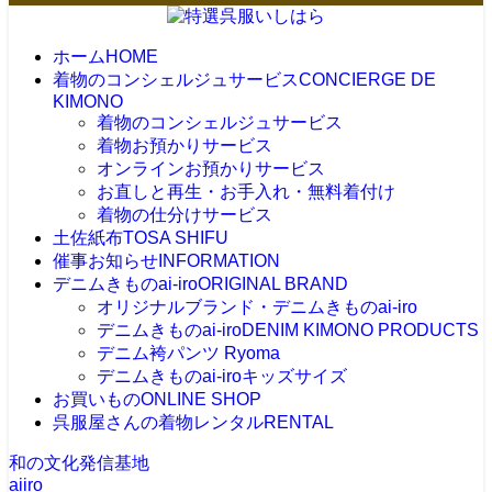
ホーム
HOME
着物のコンシェルジュサービス
CONCIERGE DE
KIMONO
着物のコンシェルジュサービス
着物お預かりサービス
オンラインお預かりサービス
お直しと再生・お手入れ・無料着付け
着物の仕分けサービス
土佐紙布
TOSA SHIFU
催事お知らせ
INFORMATION
デニムきものai-iro
ORIGINAL BRAND
オリジナルブランド・デニムきものai-iro
デニムきものai-iro
DENIM KIMONO PRODUCTS
デニム袴パンツ Ryoma
デニムきものai-iroキッズサイズ
お買いもの
ONLINE SHOP
呉服屋さんの着物レンタル
RENTAL
和の文化発信基地
aiiro