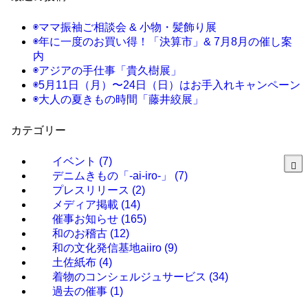
◉ママ振袖ご相談会 & 小物・髪飾り展
◉年に一度のお買い得！「決算市」& 7月8月の催し案
内
◉アジアの手仕事「貴久樹展」
◉5月11日（月）〜24日（日）はお手入れキャンペーン
◉大人の夏きもの時間「藤井絞展」
カテゴリー
イベント
(7)
デニムきもの「-ai-iro-」
(7)
プレスリリース
(2)
メディア掲載
(14)
催事お知らせ
(165)
和のお稽古
(12)
和の文化発信基地aiiro
(9)
土佐紙布
(4)
着物のコンシェルジュサービス
(34)
過去の催事
(1)