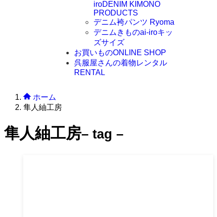
iro
DENIM KIMONO
PRODUCTS
デニム袴パンツ Ryoma
デニムきものai-iroキッ
ズサイズ
お買いもの
ONLINE SHOP
呉服屋さんの着物レンタル
RENTAL
ホーム
隼人紬工房
隼人紬工房
– tag –