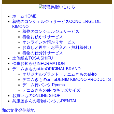
ホーム
HOME
着物のコンシェルジュサービス
CONCIERGE DE
KIMONO
着物のコンシェルジュサービス
着物お預かりサービス
オンラインお預かりサービス
お直しと再生・お手入れ・無料着付け
着物の仕分けサービス
土佐紙布
TOSA SHIFU
催事お知らせ
INFORMATION
デニムきものai-iro
ORIGINAL BRAND
オリジナルブランド・デニムきものai-iro
デニムきものai-iro
DENIM KIMONO PRODUCTS
デニム袴パンツ Ryoma
デニムきものai-iroキッズサイズ
お買いもの
ONLINE SHOP
呉服屋さんの着物レンタル
RENTAL
和の文化発信基地