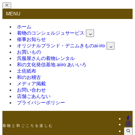
MENU
ホーム
着物のコンシェルジュサービス
催事お知らせ
オリジナルブランド・デニムきものai-iro
お買いもの
呉服屋さんの着物レンタル
和の文化発信基地 aiiro あいいろ
土佐紙布
和のお稽古
メディア掲載
お問い合わせ
店舗ごあんない
プライバシーポリシー
着 物 と 和 ご こ ろ を 楽 し む