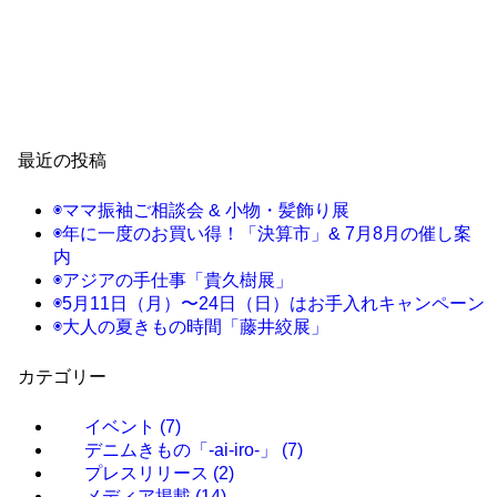
最近の投稿
◉ママ振袖ご相談会 & 小物・髪飾り展
◉年に一度のお買い得！「決算市」& 7月8月の催し案
内
◉アジアの手仕事「貴久樹展」
◉5月11日（月）〜24日（日）はお手入れキャンペーン
◉大人の夏きもの時間「藤井絞展」
カテゴリー
イベント
(7)
デニムきもの「-ai-iro-」
(7)
プレスリリース
(2)
メディア掲載
(14)