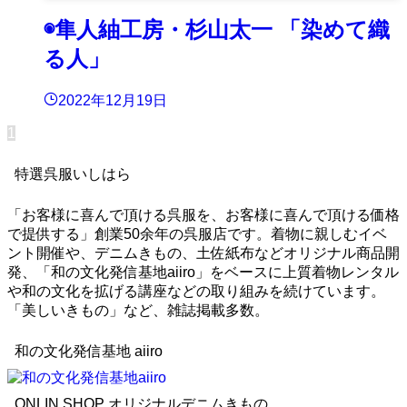
◉隼人紬工房・杉山太一 「染めて織
る人」
2022年12月19日
1
特選呉服いしはら
「お客様に喜んで頂ける呉服を、お客様に喜んで頂ける価格
で提供する」創業50余年の呉服店です。着物に親しむイベ
ント開催や、デニムきもの、土佐紙布などオリジナル商品開
発、「和の文化発信基地aiiro」をベースに上質着物レンタル
や和の文化を拡げる講座などの取り組みを続けています。
「美しいきもの」など、雑誌掲載多数。
和の文化発信基地 aiiro
ONLIN SHOP オリジナルデニムきもの