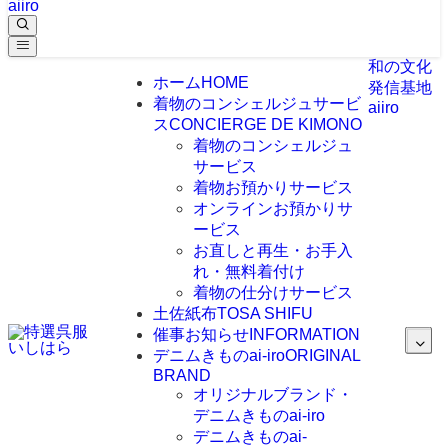
aiiro
和の文化
ホーム
HOME
発信基地
着物のコンシェルジュサービ
aiiro
ス
CONCIERGE DE KIMONO
着物のコンシェルジュ
サービス
着物お預かりサービス
オンラインお預かりサ
ービス
お直しと再生・お手入
れ・無料着付け
着物の仕分けサービス
土佐紙布
TOSA SHIFU
催事お知らせ
INFORMATION
デニムきものai-iro
ORIGINAL
BRAND
オリジナルブランド・
デニムきものai-iro
デニムきものai-