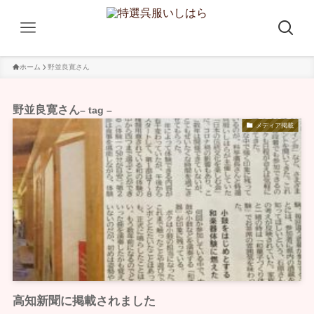
ホーム
野並良寛さん
野並良寛さん
– tag –
メディア掲載
高知新聞に掲載されました