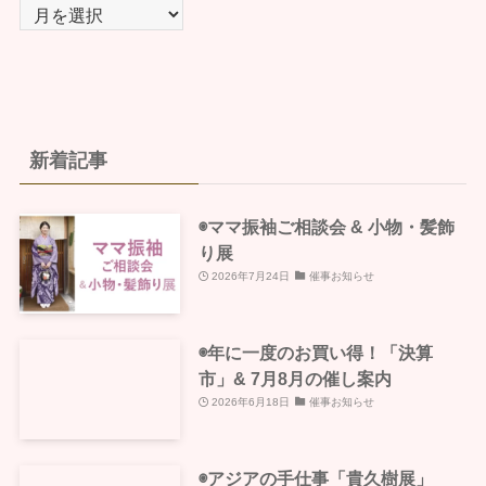
ア
ー
カ
イ
ブ
新着記事
◉ママ振袖ご相談会 & 小物・髪飾
り展
2026年7月24日
催事お知らせ
◉年に一度のお買い得！「決算
市」& 7月8月の催し案内
2026年6月18日
催事お知らせ
◉アジアの手仕事「貴久樹展」