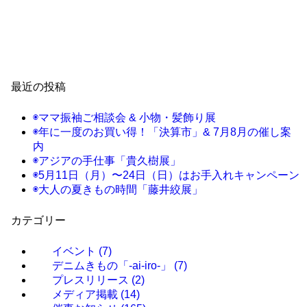
最近の投稿
◉ママ振袖ご相談会 & 小物・髪飾り展
◉年に一度のお買い得！「決算市」& 7月8月の催し案
内
◉アジアの手仕事「貴久樹展」
◉5月11日（月）〜24日（日）はお手入れキャンペーン
◉大人の夏きもの時間「藤井絞展」
カテゴリー
イベント
(7)
デニムきもの「-ai-iro-」
(7)
プレスリリース
(2)
メディア掲載
(14)