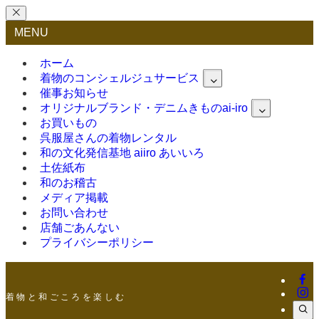
MENU
ホーム
着物のコンシェルジュサービス
催事お知らせ
オリジナルブランド・デニムきものai-iro
お買いもの
呉服屋さんの着物レンタル
和の文化発信基地 aiiro あいいろ
土佐紙布
和のお稽古
メディア掲載
お問い合わせ
店舗ごあんない
プライバシーポリシー
着 物 と 和 ご こ ろ を 楽 し む