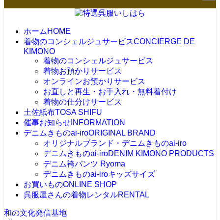
ホーム
HOME
着物のコンシェルジュサービス
CONCIERGE DE
KIMONO
着物のコンシェルジュサービス
着物お預かりサービス
オンラインお預かりサービス
お直しと再生・お手入れ・無料着付け
着物の仕分けサービス
土佐紙布
TOSA SHIFU
催事お知らせ
INFORMATION
デニムきものai-iro
ORIGINAL BRAND
オリジナルブランド・デニムきものai-iro
デニムきものai-iro
DENIM KIMONO PRODUCTS
デニム袴パンツ Ryoma
デニムきものai-iroキッズサイズ
お買いもの
ONLINE SHOP
呉服屋さんの着物レンタル
RENTAL
和の文化発信基地