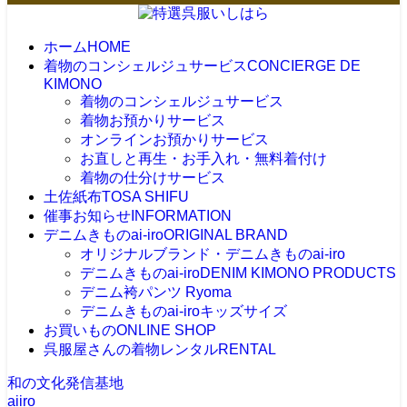
ホーム
HOME
着物のコンシェルジュサービス
CONCIERGE DE
KIMONO
着物のコンシェルジュサービス
着物お預かりサービス
オンラインお預かりサービス
お直しと再生・お手入れ・無料着付け
着物の仕分けサービス
土佐紙布
TOSA SHIFU
催事お知らせ
INFORMATION
デニムきものai-iro
ORIGINAL BRAND
オリジナルブランド・デニムきものai-iro
デニムきものai-iro
DENIM KIMONO PRODUCTS
デニム袴パンツ Ryoma
デニムきものai-iroキッズサイズ
お買いもの
ONLINE SHOP
呉服屋さんの着物レンタル
RENTAL
和の文化発信基地
aiiro