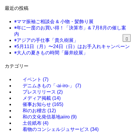
最近の投稿
◉ママ振袖ご相談会 & 小物・髪飾り展
◉年に一度のお買い得！「決算市」& 7月8月の催し案
内
◉アジアの手仕事「貴久樹展」
◉5月11日（月）〜24日（日）はお手入れキャンペーン
◉大人の夏きもの時間「藤井絞展」
カテゴリー
イベント
(7)
デニムきもの「-ai-iro-」
(7)
プレスリリース
(2)
メディア掲載
(14)
催事お知らせ
(165)
和のお稽古
(12)
和の文化発信基地aiiro
(9)
土佐紙布
(4)
着物のコンシェルジュサービス
(34)