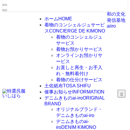
和の文化
ホーム
HOME
発信基地
着物のコンシェルジュサービ
aiiro
ス
CONCIERGE DE KIMONO
着物のコンシェルジュ
サービス
着物お預かりサービス
オンラインお預かりサ
ービス
お直しと再生・お手入
れ・無料着付け
着物の仕分けサービス
土佐紙布
TOSA SHIFU
催事お知らせ
INFORMATION
デニムきものai-iro
ORIGINAL
BRAND
オリジナルブランド・
デニムきものai-iro
デニムきものai-
iro
DENIM KIMONO