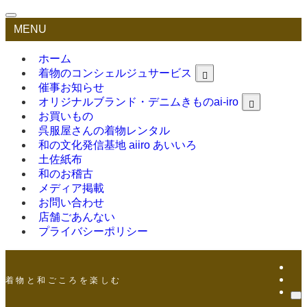
MENU
ホーム
着物のコンシェルジュサービス
催事お知らせ
オリジナルブランド・デニムきものai-iro
お買いもの
呉服屋さんの着物レンタル
和の文化発信基地 aiiro あいいろ
土佐紙布
和のお稽古
メディア掲載
お問い合わせ
店舗ごあんない
プライバシーポリシー
着 物 と 和 ご こ ろ を 楽 し む