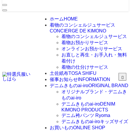
ホーム
HOME
着物のコンシェルジュサービス
CONCIERGE DE KIMONO
着物のコンシェルジュサービス
着物お預かりサービス
オンラインお預かりサービス
お直しと再生・お手入れ・無料
着付け
着物の仕分けサービス
土佐紙布
TOSA SHIFU
催事お知らせ
INFORMATION
デニムきものai-iro
ORIGINAL BRAND
オリジナルブランド・デニムき
ものai-iro
デニムきものai-iro
DENIM
KIMONO PRODUCTS
デニム袴パンツ Ryoma
デニムきものai-iroキッズサイズ
お買いもの
ONLINE SHOP