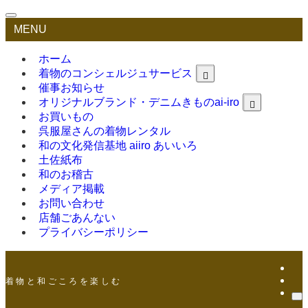
MENU
ホーム
着物のコンシェルジュサービス
催事お知らせ
オリジナルブランド・デニムきものai-iro
お買いもの
呉服屋さんの着物レンタル
和の文化発信基地 aiiro あいいろ
土佐紙布
和のお稽古
メディア掲載
お問い合わせ
店舗ごあんない
プライバシーポリシー
着 物 と 和 ご こ ろ を 楽 し む