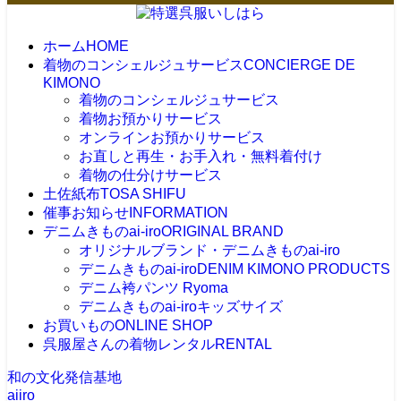
ホーム
HOME
着物のコンシェルジュサービス
CONCIERGE DE
KIMONO
着物のコンシェルジュサービス
着物お預かりサービス
オンラインお預かりサービス
お直しと再生・お手入れ・無料着付け
着物の仕分けサービス
土佐紙布
TOSA SHIFU
催事お知らせ
INFORMATION
デニムきものai-iro
ORIGINAL BRAND
オリジナルブランド・デニムきものai-iro
デニムきものai-iro
DENIM KIMONO PRODUCTS
デニム袴パンツ Ryoma
デニムきものai-iroキッズサイズ
お買いもの
ONLINE SHOP
呉服屋さんの着物レンタル
RENTAL
和の文化発信基地
aiiro