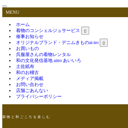
MENU
ホーム
着物のコンシェルジュサービス
催事お知らせ
オリジナルブランド・デニムきものai-iro
お買いもの
呉服屋さんの着物レンタル
和の文化発信基地 aiiro あいいろ
土佐紙布
和のお稽古
メディア掲載
お問い合わせ
店舗ごあんない
プライバシーポリシー
着 物 と 和 ご こ ろ を 楽 し む