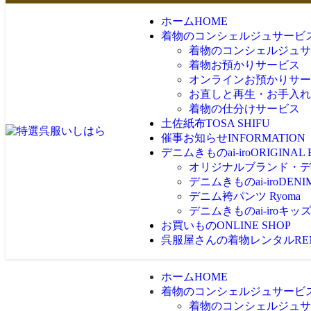
ホーム
HOME
着物のコンシェルジュサービ
着物のコンシェルジュサ
着物お預かりサービス
オンラインお預かりサー
お直しと再生・お手入れ
着物の仕分けサービス
土佐紙布
TOSA SHIFU
催事お知らせ
INFORMATION
デニムきものai-iro
ORIGINAL
オリジナルブランド・デニム
デニムきものai-iro
DENI
デニム袴パンツ Ryoma
デニムきものai-iroキッ
お買いもの
ONLINE SHOP
呉服屋さんの着物レンタル
RE
ホーム
HOME
着物のコンシェルジュサービ
着物のコンシェルジュサ