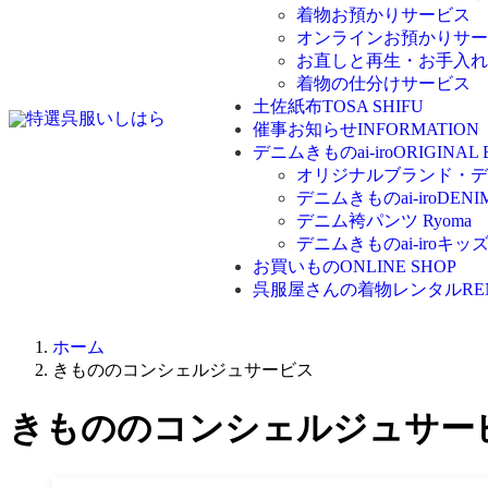
着物お預かりサービス
オンラインお預かりサー
お直しと再生・お手入れ
着物の仕分けサービス
土佐紙布
TOSA SHIFU
催事お知らせ
INFORMATION
デニムきものai-iro
ORIGINAL
オリジナルブランド・デニム
デニムきものai-iro
DENI
デニム袴パンツ Ryoma
デニムきものai-iroキッ
お買いもの
ONLINE SHOP
呉服屋さんの着物レンタル
RE
ホーム
きもののコンシェルジュサービス
きもののコンシェルジュサー