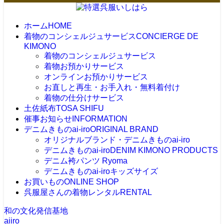
ホーム
HOME
着物のコンシェルジュサービス
CONCIERGE DE
KIMONO
着物のコンシェルジュサービス
着物お預かりサービス
オンラインお預かりサービス
お直しと再生・お手入れ・無料着付け
着物の仕分けサービス
土佐紙布
TOSA SHIFU
催事お知らせ
INFORMATION
デニムきものai-iro
ORIGINAL BRAND
オリジナルブランド・デニムきものai-iro
デニムきものai-iro
DENIM KIMONO PRODUCTS
デニム袴パンツ Ryoma
デニムきものai-iroキッズサイズ
お買いもの
ONLINE SHOP
呉服屋さんの着物レンタル
RENTAL
和の文化発信基地
aiiro