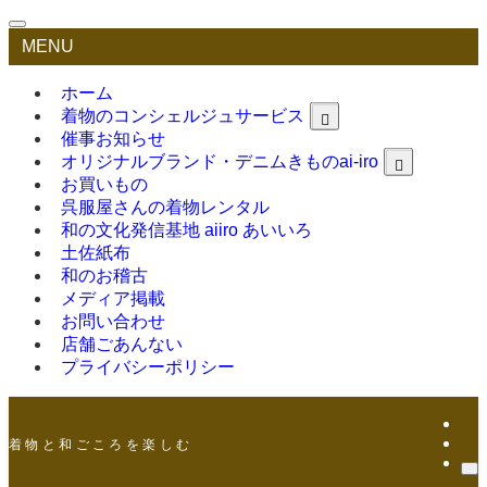
MENU
ホーム
着物のコンシェルジュサービス
催事お知らせ
オリジナルブランド・デニムきものai-iro
お買いもの
呉服屋さんの着物レンタル
和の文化発信基地 aiiro あいいろ
土佐紙布
和のお稽古
メディア掲載
お問い合わせ
店舗ごあんない
プライバシーポリシー
着 物 と 和 ご こ ろ を 楽 し む