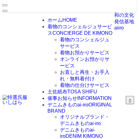
和の文化
ホーム
HOME
発信基地
着物のコンシェルジュサービ
aiiro
ス
CONCIERGE DE KIMONO
着物のコンシェルジュ
サービス
着物お預かりサービス
オンラインお預かりサ
ービス
お直しと再生・お手入
れ・無料着付け
着物の仕分けサービス
土佐紙布
TOSA SHIFU
催事お知らせ
INFORMATION
デニムきものai-iro
ORIGINAL
BRAND
オリジナルブランド・
デニムきものai-iro
デニムきものai-
iro
DENIM KIMONO