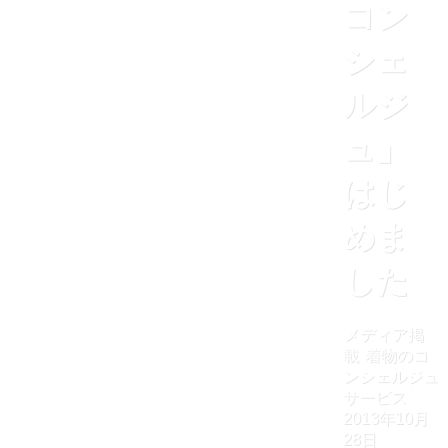
コン
シェ
ルジ
ュ」
はじ
めま
した
メディア掲
載
着物のコ
ンシェルジュ
サービス
2013年10月
28日