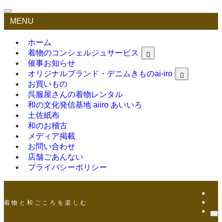
MENU
ホーム
着物のコンシェルジュサービス
催事お知らせ
オリジナルブランド・デニムきものai-iro
お買いもの
呉服屋さんの着物レンタル
和の文化発信基地 aiiro あいいろ
土佐紙布
和のお稽古
メディア掲載
お問い合わせ
店舗ごあんない
プライバシーポリシー
着 物 と 和 ご こ ろ を 楽 し む