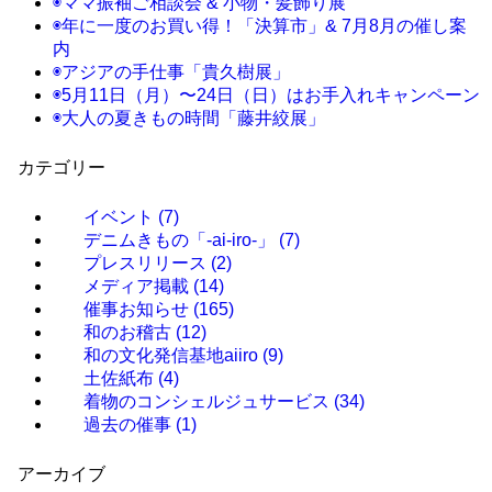
◉ママ振袖ご相談会 & 小物・髪飾り展
◉年に一度のお買い得！「決算市」& 7月8月の催し案
内
◉アジアの手仕事「貴久樹展」
◉5月11日（月）〜24日（日）はお手入れキャンペーン
◉大人の夏きもの時間「藤井絞展」
カテゴリー
イベント
(7)
デニムきもの「-ai-iro-」
(7)
プレスリリース
(2)
メディア掲載
(14)
催事お知らせ
(165)
和のお稽古
(12)
和の文化発信基地aiiro
(9)
土佐紙布
(4)
着物のコンシェルジュサービス
(34)
過去の催事
(1)
アーカイブ