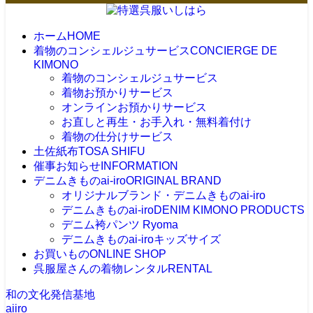
ホーム
HOME
着物のコンシェルジュサービス
CONCIERGE DE
KIMONO
着物のコンシェルジュサービス
着物お預かりサービス
オンラインお預かりサービス
お直しと再生・お手入れ・無料着付け
着物の仕分けサービス
土佐紙布
TOSA SHIFU
催事お知らせ
INFORMATION
デニムきものai-iro
ORIGINAL BRAND
オリジナルブランド・デニムきものai-iro
デニムきものai-iro
DENIM KIMONO PRODUCTS
デニム袴パンツ Ryoma
デニムきものai-iroキッズサイズ
お買いもの
ONLINE SHOP
呉服屋さんの着物レンタル
RENTAL
和の文化発信基地
aiiro