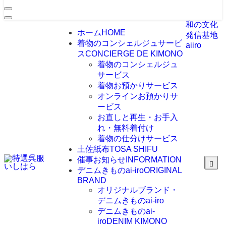
和の文化
ホーム
HOME
発信基地
着物のコンシェルジュサービ
aiiro
ス
CONCIERGE DE KIMONO
着物のコンシェルジュ
サービス
着物お預かりサービス
オンラインお預かりサ
ービス
お直しと再生・お手入
れ・無料着付け
着物の仕分けサービス
土佐紙布
TOSA SHIFU
催事お知らせ
INFORMATION
デニムきものai-iro
ORIGINAL
BRAND
オリジナルブランド・
デニムきものai-iro
デニムきものai-
iro
DENIM KIMONO