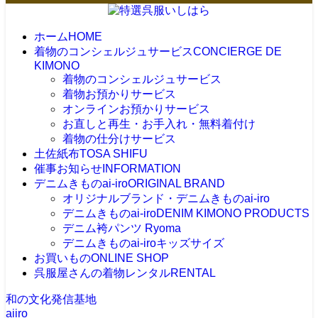
ホーム
HOME
着物のコンシェルジュサービス
CONCIERGE DE
KIMONO
着物のコンシェルジュサービス
着物お預かりサービス
オンラインお預かりサービス
お直しと再生・お手入れ・無料着付け
着物の仕分けサービス
土佐紙布
TOSA SHIFU
催事お知らせ
INFORMATION
デニムきものai-iro
ORIGINAL BRAND
オリジナルブランド・デニムきものai-iro
デニムきものai-iro
DENIM KIMONO PRODUCTS
デニム袴パンツ Ryoma
デニムきものai-iroキッズサイズ
お買いもの
ONLINE SHOP
呉服屋さんの着物レンタル
RENTAL
和の文化発信基地
aiiro