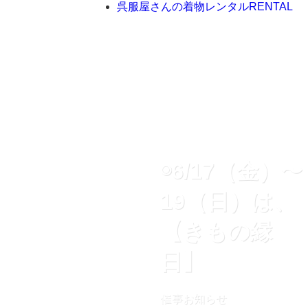
呉服屋さんの着物レンタル
RENTAL
◉6/17（金）〜
19（日）は、
【きもの縁
日】
催事お知らせ