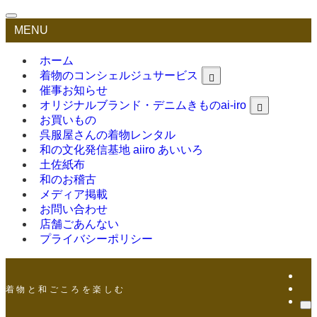
MENU
ホーム
着物のコンシェルジュサービス
催事お知らせ
オリジナルブランド・デニムきものai-iro
お買いもの
呉服屋さんの着物レンタル
和の文化発信基地 aiiro あいいろ
土佐紙布
和のお稽古
メディア掲載
お問い合わせ
店舗ごあんない
プライバシーポリシー
着 物 と 和 ご こ ろ を 楽 し む