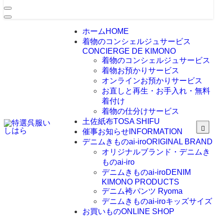
ホーム
HOME
着物のコンシェルジュサービス
CONCIERGE DE KIMONO
着物のコンシェルジュサービス
着物お預かりサービス
オンラインお預かりサービス
お直しと再生・お手入れ・無料
着付け
着物の仕分けサービス
土佐紙布
TOSA SHIFU
催事お知らせ
INFORMATION
デニムきものai-iro
ORIGINAL BRAND
オリジナルブランド・デニムき
ものai-iro
デニムきものai-iro
DENIM
KIMONO PRODUCTS
デニム袴パンツ Ryoma
デニムきものai-iroキッズサイズ
お買いもの
ONLINE SHOP