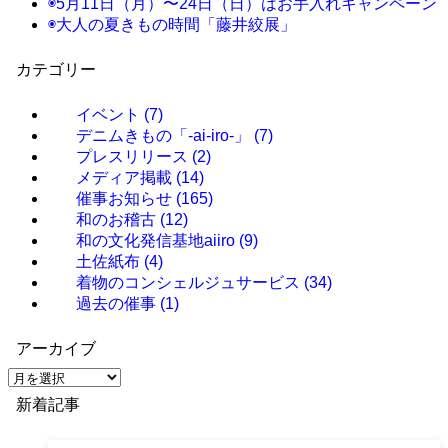
◉5月11日（月）〜24日（日）はお手入れキャンペーン
◉大人の夏きもの時間「藤井絞展」
カテゴリー
イベント
(7)
デニムきもの「-ai-iro-」
(7)
プレスリリース
(2)
メディア掲載
(14)
催事お知らせ
(165)
和のお稽古
(12)
和の文化発信基地aiiro
(9)
土佐紙布
(4)
着物のコンシェルジュサービス
(34)
過去の催事
(1)
アーカイブ
ア
ー
新着記事
カ
イ