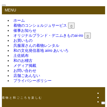
MENU
ホーム
着物のコンシェルジュサービス
催事お知らせ
オリジナルブランド・デニムきものai-iro
お買いもの
呉服屋さんの着物レンタル
和の文化発信基地 aiiro あいいろ
土佐紙布
和のお稽古
メディア掲載
お問い合わせ
店舗ごあんない
プライバシーポリシー
着 物 と 和 ご こ ろ を 楽 し む