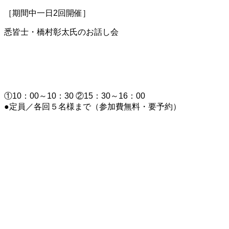
［期間中一日2回開催］
悉皆士・橋村彰太氏のお話し会
悉皆屋が伝えたい着物のお手入れにつ
いて
①10：00～10：30 ②15：30～16：00
●定員／各回５名様まで（参加費無料・要予約）