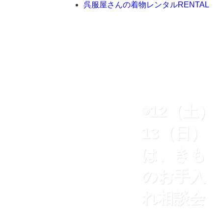
呉服屋さんの着物レンタル
RENTAL
◉12（土）
13（日）
は、きも
のお手入
れ相談会