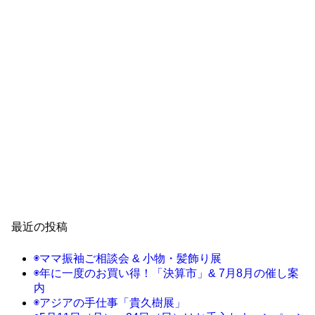
最近の投稿
◉ママ振袖ご相談会 & 小物・髪飾り展
◉年に一度のお買い得！「決算市」& 7月8月の催し案
内
◉アジアの手仕事「貴久樹展」