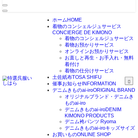
ホーム
HOME
着物のコンシェルジュサービス
CONCIERGE DE KIMONO
着物のコンシェルジュサービス
着物お預かりサービス
オンラインお預かりサービス
お直しと再生・お手入れ・無料
着付け
着物の仕分けサービス
土佐紙布
TOSA SHIFU
催事お知らせ
INFORMATION
デニムきものai-iro
ORIGINAL BRAND
オリジナルブランド・デニムき
ものai-iro
デニムきものai-iro
DENIM
KIMONO PRODUCTS
デニム袴パンツ Ryoma
デニムきものai-iroキッズサイズ
お買いもの
ONLINE SHOP