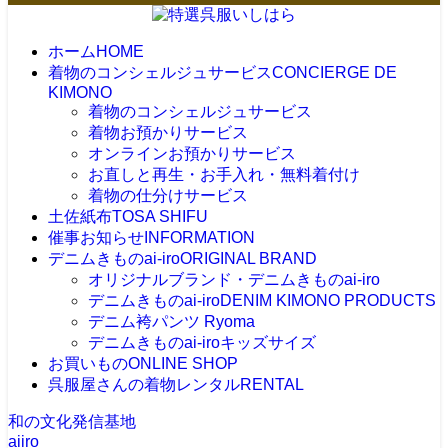
ホーム
HOME
着物のコンシェルジュサービス
CONCIERGE DE
KIMONO
着物のコンシェルジュサービス
着物お預かりサービス
オンラインお預かりサービス
お直しと再生・お手入れ・無料着付け
着物の仕分けサービス
土佐紙布
TOSA SHIFU
催事お知らせ
INFORMATION
デニムきものai-iro
ORIGINAL BRAND
オリジナルブランド・デニムきものai-iro
デニムきものai-iro
DENIM KIMONO PRODUCTS
デニム袴パンツ Ryoma
デニムきものai-iroキッズサイズ
お買いもの
ONLINE SHOP
呉服屋さんの着物レンタル
RENTAL
和の文化発信基地
aiiro