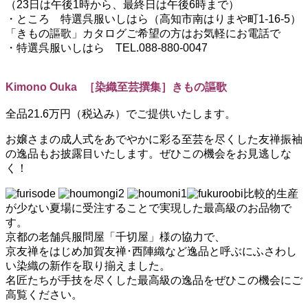
（23日は午後1時から、最終日は午後6時まで）
・ところ 特選呉服いしはら（高知市南はりまや町1-16-5）
「きもの謳歌」カタログご希望の方はお気軽にお電話で
・特選呉服いしはら TEL.088-880-0047
Kimono Ouka ［染織至芸撰集］きもの謳歌
全品21.6万円（税込み）でご提供いたします。
お嬢さまの成人式をあでやかに彩る至芸を尽くした友禅振袖
の逸品もお披露目いたします。ぜひこの機会をお見逃しな
く！
比較的生産
が少ない夏場に受注することで実現した最高級のお品物で
す。
京都の老舗呉服問屋「千切屋」様の協力で、
京友禅をはじめ加賀友禅･西陣織など逸品と呼ぶにふさわし
い染織の新作を取り揃えました。
名匠たちが手技を尽くした最高級の逸品をぜひこの機会にご
高覧ください。