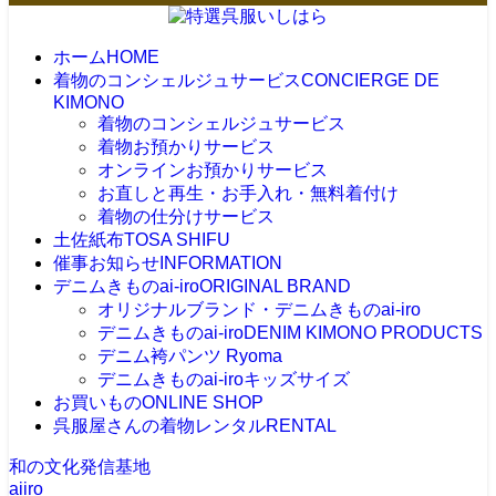
ホーム
HOME
着物のコンシェルジュサービス
CONCIERGE DE
KIMONO
着物のコンシェルジュサービス
着物お預かりサービス
オンラインお預かりサービス
お直しと再生・お手入れ・無料着付け
着物の仕分けサービス
土佐紙布
TOSA SHIFU
催事お知らせ
INFORMATION
デニムきものai-iro
ORIGINAL BRAND
オリジナルブランド・デニムきものai-iro
デニムきものai-iro
DENIM KIMONO PRODUCTS
デニム袴パンツ Ryoma
デニムきものai-iroキッズサイズ
お買いもの
ONLINE SHOP
呉服屋さんの着物レンタル
RENTAL
和の文化発信基地
aiiro