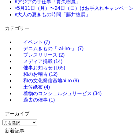
◉アジアの手仕事「貴久樹展」
◉5月11日（月）〜24日（日）はお手入れキャンペーン
◉大人の夏きもの時間「藤井絞展」
カテゴリー
イベント
(7)
デニムきもの「-ai-iro-」
(7)
プレスリリース
(2)
メディア掲載
(14)
催事お知らせ
(165)
和のお稽古
(12)
和の文化発信基地aiiro
(9)
土佐紙布
(4)
着物のコンシェルジュサービス
(34)
過去の催事
(1)
アーカイブ
ア
ー
新着記事
カ