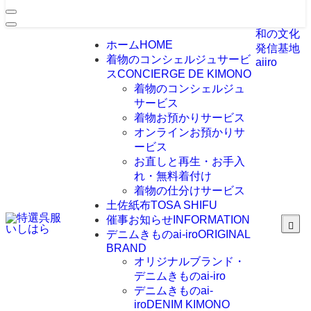
和の文化
ホーム
HOME
発信基地
着物のコンシェルジュサービ
aiiro
ス
CONCIERGE DE KIMONO
着物のコンシェルジュ
サービス
着物お預かりサービス
オンラインお預かりサ
ービス
お直しと再生・お手入
れ・無料着付け
着物の仕分けサービス
土佐紙布
TOSA SHIFU
催事お知らせ
INFORMATION
デニムきものai-iro
ORIGINAL
BRAND
オリジナルブランド・
デニムきものai-iro
デニムきものai-
iro
DENIM KIMONO