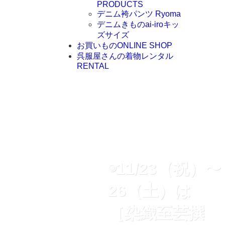
PRODUCTS
デニム袴パンツ Ryoma
デニムきものai-iroキッ
ズサイズ
お買いもの
ONLINE SHOP
呉服屋さんの着物レンタル
RENTAL
◉11/23（祝）〜
26（土）は
［染織至芸撰