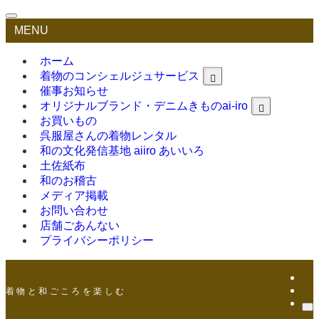
MENU
ホーム
着物のコンシェルジュサービス
催事お知らせ
オリジナルブランド・デニムきものai-iro
お買いもの
呉服屋さんの着物レンタル
和の文化発信基地 aiiro あいいろ
土佐紙布
和のお稽古
メディア掲載
お問い合わせ
店舗ごあんない
プライバシーポリシー
着 物 と 和 ご こ ろ を 楽 し む