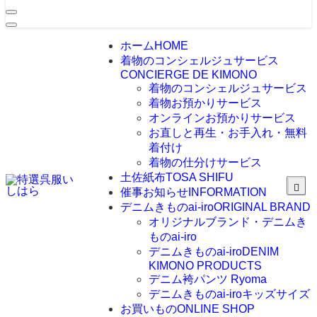
ホーム
HOME
着物のコンシェルジュサービス
CONCIERGE DE KIMONO
着物のコンシェルジュサービス
着物お預かりサービス
オンラインお預かりサービス
お直しと再生・お手入れ・無料
着付け
着物の仕分けサービス
土佐紙布
TOSA SHIFU
催事お知らせ
INFORMATION
デニムきものai-iro
ORIGINAL BRAND
オリジナルブランド・デニムき
ものai-iro
デニムきものai-iro
DENIM
KIMONO PRODUCTS
デニム袴パンツ Ryoma
デニムきものai-iroキッズサイズ
お買いもの
ONLINE SHOP