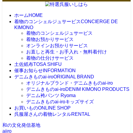
ホーム
HOME
着物のコンシェルジュサービス
CONCIERGE DE
KIMONO
着物のコンシェルジュサービス
着物お預かりサービス
オンラインお預かりサービス
お直しと再生・お手入れ・無料着付け
着物の仕分けサービス
土佐紙布
TOSA SHIFU
催事お知らせ
INFORMATION
デニムきものai-iro
ORIGINAL BRAND
オリジナルブランド・デニムきものai-iro
デニムきものai-iro
DENIM KIMONO PRODUCTS
デニム袴パンツ Ryoma
デニムきものai-iroキッズサイズ
お買いもの
ONLINE SHOP
呉服屋さんの着物レンタル
RENTAL
和の文化発信基地
aiiro