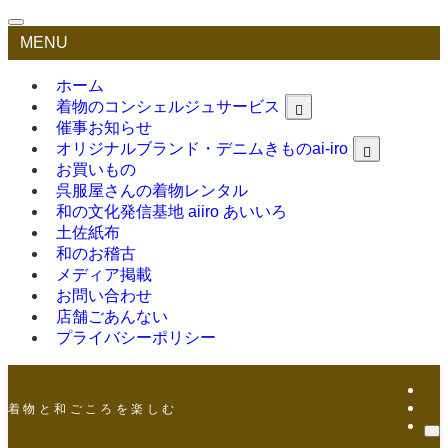
MENU
ホーム
着物のコンシェルジュサービス
催事お知らせ
オリジナルブランド・デニムきものai-iro
お買いもの
呉服屋さんの着物レンタル
和の文化発信基地 aiiro あいいろ
土佐紙布
和のお稽古
メディア掲載
お問い合わせ
店舗ごあんない
プライバシーポリシー
着 物 と 和 ご こ ろ を 楽 し む