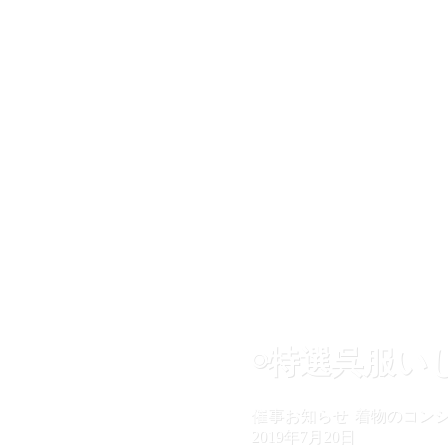
◉特選呉服い
催事お知らせ
着物のコン
2019年7月20日