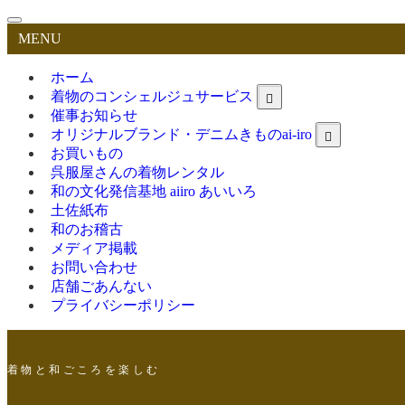
MENU
ホーム
着物のコンシェルジュサービス
催事お知らせ
オリジナルブランド・デニムきものai-iro
お買いもの
呉服屋さんの着物レンタル
和の文化発信基地 aiiro あいいろ
土佐紙布
和のお稽古
メディア掲載
お問い合わせ
店舗ごあんない
プライバシーポリシー
着 物 と 和 ご こ ろ を 楽 し む