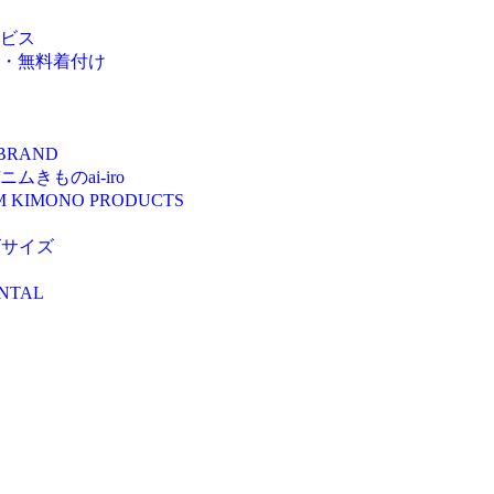
ビス
・無料着付け
 BRAND
きものai-iro
M KIMONO PRODUCTS
ズサイズ
NTAL