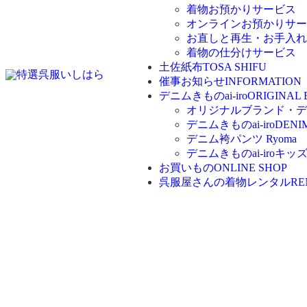
着物お預かりサービス
オンラインお預かりサー
お直しと再生・お手入れ
着物の仕分けサービス
土佐紙布
TOSA SHIFU
催事お知らせ
INFORMATION
デニムきものai-iro
ORIGINAL
オリジナルブランド・デニム
デニムきものai-iro
DENI
デニム袴パンツ Ryoma
デニムきものai-iroキッ
お買いもの
ONLINE SHOP
呉服屋さんの着物レンタル
RE