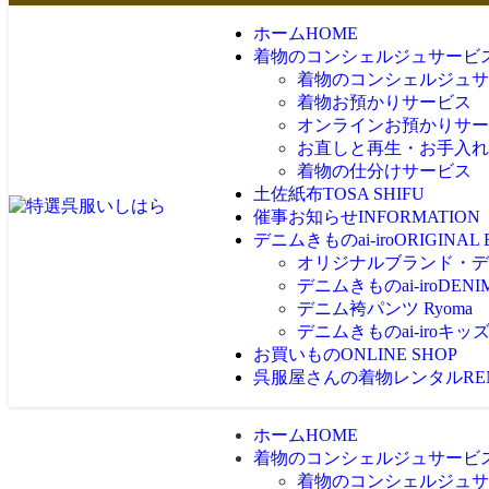
ホーム
HOME
着物のコンシェルジュサービ
着物のコンシェルジュサ
着物お預かりサービス
オンラインお預かりサー
お直しと再生・お手入れ
着物の仕分けサービス
土佐紙布
TOSA SHIFU
催事お知らせ
INFORMATION
デニムきものai-iro
ORIGINAL
オリジナルブランド・デニム
デニムきものai-iro
DENI
デニム袴パンツ Ryoma
デニムきものai-iroキッ
お買いもの
ONLINE SHOP
呉服屋さんの着物レンタル
RE
ホーム
HOME
着物のコンシェルジュサービ
着物のコンシェルジュサ