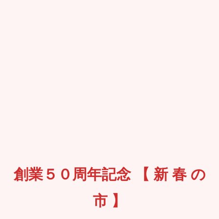
創業５０周年記念 【 新 春 の
市 】