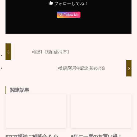
フォローしてね！
Follow Me
◉恒例 【理由あり市】
◉創業50周年記念 花衣の会
関連記事
◉ママ振袖ご相談会 & 小
◉年に一度のお買い得！