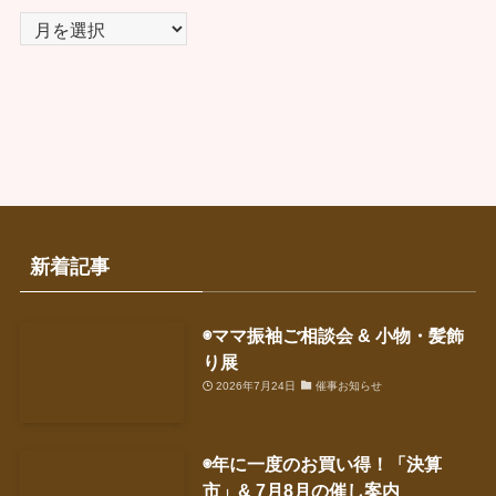
ア
ー
カ
イ
ブ
新着記事
◉ママ振袖ご相談会 & 小物・髪飾
り展
2026年7月24日
催事お知らせ
◉年に一度のお買い得！「決算
市」& 7月8月の催し案内