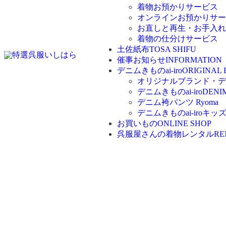
着物お預かりサービス
オンラインお預かりサー
お直しと再生・お手入れ
着物の仕分けサービス
土佐紙布
TOSA SHIFU
催事お知らせ
INFORMATION
デニムきものai-iro
ORIGINAL
オリジナルブランド・デニム
デニムきものai-iro
DENI
デニム袴パンツ Ryoma
デニムきものai-iroキッ
お買いもの
ONLINE SHOP
呉服屋さんの着物レンタル
RE