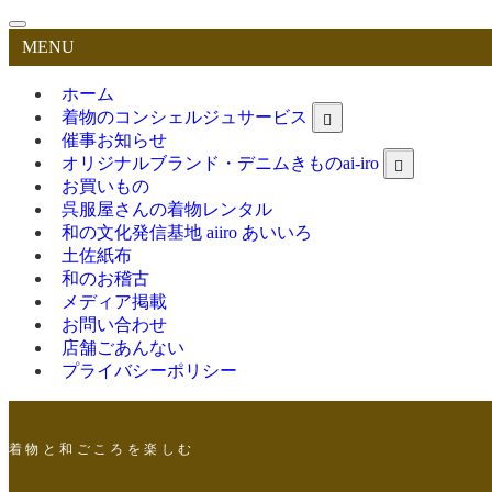
MENU
ホーム
着物のコンシェルジュサービス
催事お知らせ
オリジナルブランド・デニムきものai-iro
お買いもの
呉服屋さんの着物レンタル
和の文化発信基地 aiiro あいいろ
土佐紙布
和のお稽古
メディア掲載
お問い合わせ
店舗ごあんない
プライバシーポリシー
着 物 と 和 ご こ ろ を 楽 し む