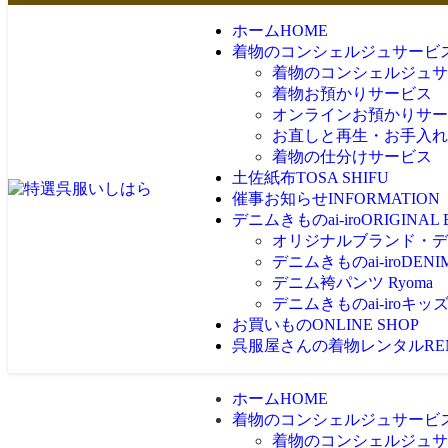
ホーム
HOME
着物のコンシェルジュサービ
着物のコンシェルジュサ
着物お預かりサービス
オンラインお預かりサー
お直しと再生・お手入れ
着物の仕分けサービス
土佐紙布
TOSA SHIFU
催事お知らせ
INFORMATION
デニムきものai-iro
ORIGINAL
オリジナルブランド・デニム
デニムきものai-iro
DENI
デニム袴パンツ Ryoma
デニムきものai-iroキッ
お買いもの
ONLINE SHOP
呉服屋さんの着物レンタル
RE
ホーム
HOME
着物のコンシェルジュサービ
着物のコンシェルジュサ