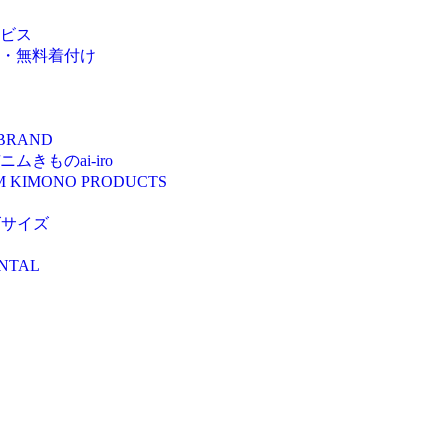
ビス
・無料着付け
 BRAND
きものai-iro
M KIMONO PRODUCTS
ズサイズ
NTAL