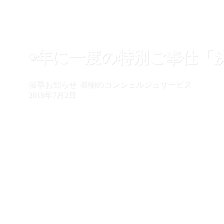
◉年に一度の特別ご奉仕「
催事お知らせ
着物のコンシェルジュサービス
2019年7月2日