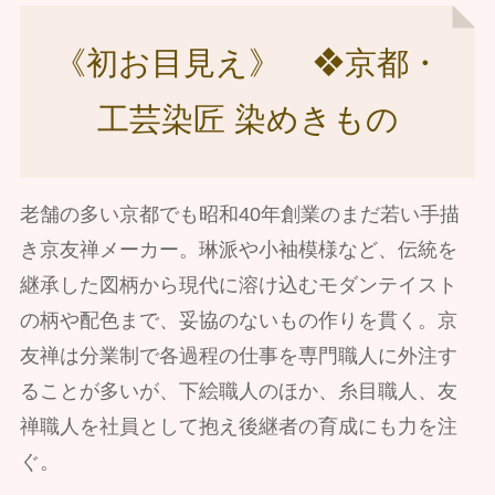
《初お目見え》 ❖京都・
工芸染匠 染めきもの
老舗の多い京都でも昭和40年創業のまだ若い手描
き京友禅メーカー。琳派や小袖模様など、伝統を
継承した図柄から現代に溶け込むモダンテイスト
の柄や配色まで、妥協のないもの作りを貫く。京
友禅は分業制で各過程の仕事を専門職人に外注す
ることが多いが、下絵職人のほか、糸目職人、友
禅職人を社員として抱え後継者の育成にも力を注
ぐ。