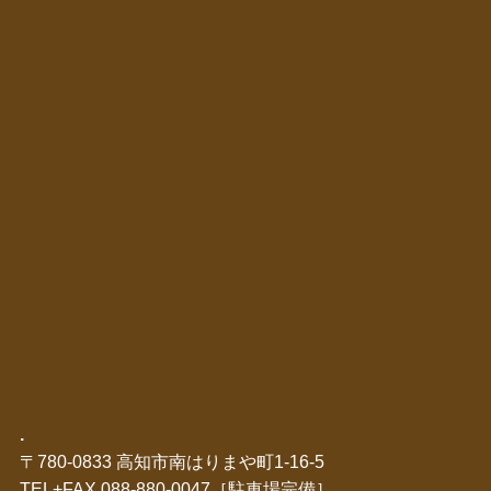
.
〒780-0833 高知市南はりまや町1-16-5
TEL+FAX 088-880-0047［駐車場完備］