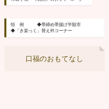
恒 例 ◆帯締め帯揚げ半額市
◆「き楽っく」替え衿コーナー
口福のおもてなし