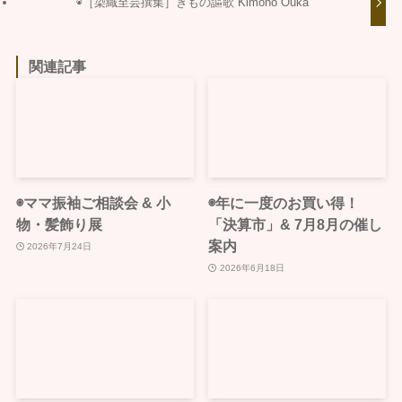
◉［染織至芸撰集］きもの謳歌 Kimono Ouka
関連記事
◉ママ振袖ご相談会 & 小
◉年に一度のお買い得！
物・髪飾り展
「決算市」& 7月8月の催し
案内
2026年7月24日
2026年6月18日