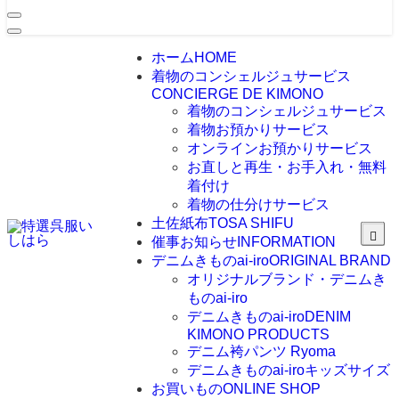
ホーム
HOME
着物のコンシェルジュサービス
CONCIERGE DE KIMONO
着物のコンシェルジュサービス
着物お預かりサービス
オンラインお預かりサービス
お直しと再生・お手入れ・無料
着付け
着物の仕分けサービス
土佐紙布
TOSA SHIFU
催事お知らせ
INFORMATION
デニムきものai-iro
ORIGINAL BRAND
オリジナルブランド・デニムき
ものai-iro
デニムきものai-iro
DENIM
KIMONO PRODUCTS
デニム袴パンツ Ryoma
デニムきものai-iroキッズサイズ
お買いもの
ONLINE SHOP