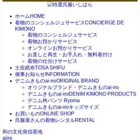
ホーム
HOME
着物のコンシェルジュサービス
CONCIERGE DE
KIMONO
着物のコンシェルジュサービス
着物お預かりサービス
オンラインお預かりサービス
お直しと再生・お手入れ・無料着付け
着物の仕分けサービス
土佐紙布
TOSA SHIFU
催事お知らせ
INFORMATION
デニムきものai-iro
ORIGINAL BRAND
オリジナルブランド・デニムきものai-iro
デニムきものai-iro
DENIM KIMONO PRODUCTS
デニム袴パンツ Ryoma
デニムきものai-iroキッズサイズ
お買いもの
ONLINE SHOP
呉服屋さんの着物レンタル
RENTAL
和の文化発信基地
aiiro