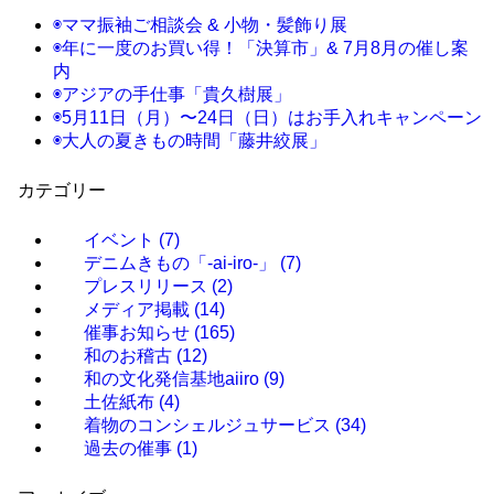
◉ママ振袖ご相談会 & 小物・髪飾り展
◉年に一度のお買い得！「決算市」& 7月8月の催し案
内
◉アジアの手仕事「貴久樹展」
◉5月11日（月）〜24日（日）はお手入れキャンペーン
◉大人の夏きもの時間「藤井絞展」
カテゴリー
イベント
(7)
デニムきもの「-ai-iro-」
(7)
プレスリリース
(2)
メディア掲載
(14)
催事お知らせ
(165)
和のお稽古
(12)
和の文化発信基地aiiro
(9)
土佐紙布
(4)
着物のコンシェルジュサービス
(34)
過去の催事
(1)