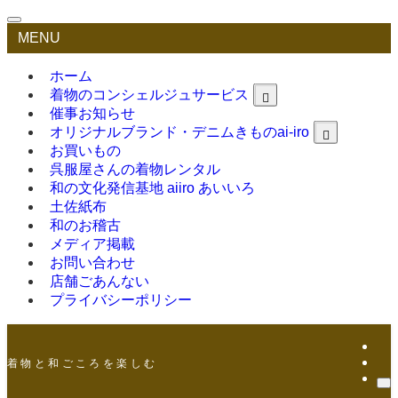
MENU
ホーム
着物のコンシェルジュサービス
催事お知らせ
オリジナルブランド・デニムきものai-iro
お買いもの
呉服屋さんの着物レンタル
和の文化発信基地 aiiro あいいろ
土佐紙布
和のお稽古
メディア掲載
お問い合わせ
店舗ごあんない
プライバシーポリシー
着 物 と 和 ご こ ろ を 楽 し む