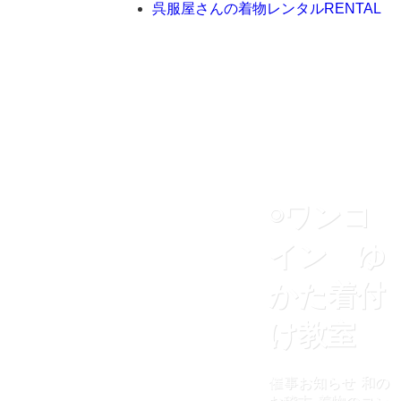
呉服屋さんの着物レンタル
RENTAL
◉ワンコ
イン ゆ
かた着付
け教室
催事お知らせ
和の