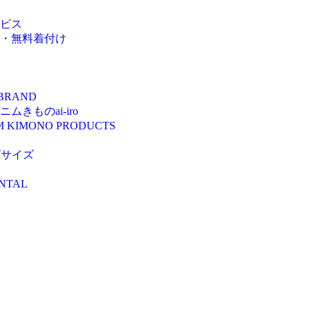
ビス
・無料着付け
 BRAND
きものai-iro
M KIMONO PRODUCTS
ズサイズ
NTAL