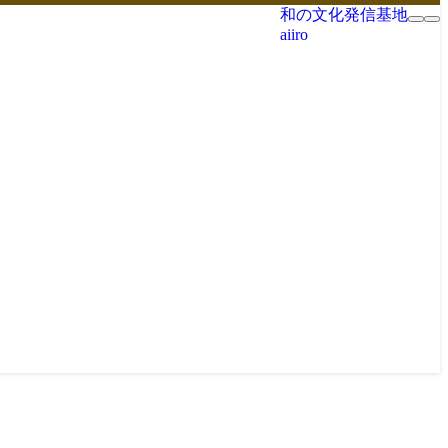
和の文化発信基地
aiiro