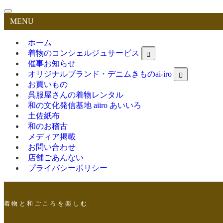
MENU
ホーム
着物のコンシェルジュサービス
催事お知らせ
オリジナルブランド・デニムきものai-iro
お買いもの
呉服屋さんの着物レンタル
和の文化発信基地 aiiro あいいろ
土佐紙布
和のお稽古
メディア掲載
お問い合わせ
店舗ごあんない
プライバシーポリシー
着 物 と 和 ご こ ろ を 楽 し む