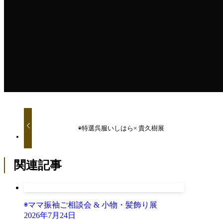
◉特選呉服いしはら× 貴久樹展
関連記事
◉ママ振袖ご相談会 & 小物・髪飾り展
2026年7月24日