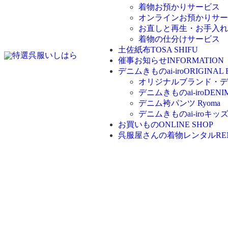
着物お預かりサービス
オンラインお預かりサー
お直しと再生・お手入れ
着物の仕分けサービス
土佐紙布
TOSA SHIFU
催事お知らせ
INFORMATION
デニムきものai-iro
ORIGINAL
オリジナルブランド・デニム
デニムきものai-iro
DENI
デニム袴パンツ Ryoma
デニムきものai-iroキッ
お買いもの
ONLINE SHOP
呉服屋さんの着物レンタル
RE