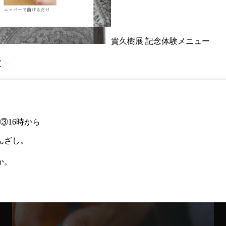
貴久樹展 記念体験メニュー
験
③16時から
んざし。
か。