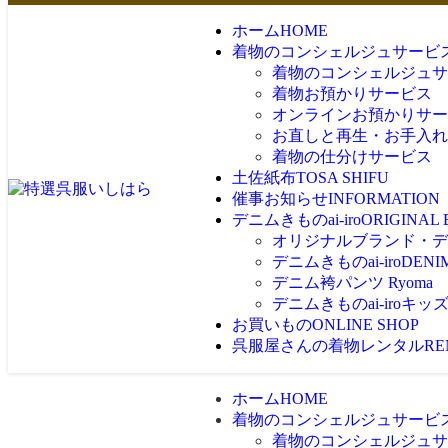
ホーム
HOME
着物のコンシェルジュサービ
着物のコンシェルジュサ
着物お預かりサービス
オンラインお預かりサー
お直しと再生・お手入れ
着物の仕分けサービス
土佐紙布
TOSA SHIFU
催事お知らせ
INFORMATION
デニムきものai-iro
ORIGINAL
オリジナルブランド・デニム
デニムきものai-iro
DENI
デニム袴パンツ Ryoma
デニムきものai-iroキッ
お買いもの
ONLINE SHOP
呉服屋さんの着物レンタル
RE
ホーム
HOME
着物のコンシェルジュサービ
着物のコンシェルジュサ